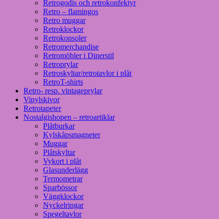
Retrogodis och retrokonfektyr
Retro – flamingos
Retro muggar
Retroklockor
Retrokonsoler
Retromerchandise
Retromöbler i Dinerstil
Retroprylar
Retroskyltar/retrotavlor i plåt
RetroT-shirts
Retro- resp. vintageprylar
Vinylskivor
Retrotapeter
Nostalgishopen – retroartiklar
Plåtburkar
Kylskåpsmagneter
Muggar
Plåtskyltar
Vykort i plåt
Glasunderlägg
Termometrar
Sparbössor
Väggklockor
Nyckelringar
Spegeltavlor