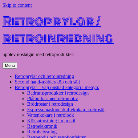
Skip to content
Retroprylar /
retroinredning
upplev nostalgin med retroprodukter!
Menu
Retroprylar och retroinredning
Second hand-möbler/köp och sälj
Retroprylar – välj önskad kategori i menyn:
Badrumsprodukter i retrodesign
Plåtburkar med retromotiv
Brödrostar i retrodesign
Espressomaskiner/kaffekokare i retrostil
Vattenkokare i retrolook
Köksutrustning i retrostil
Retroelektronik
Retrobelysning
Retrogodis och retrokonfektyr