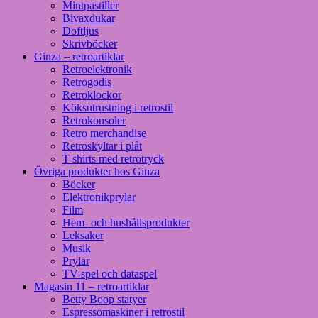
Mintpastiller
Bivaxdukar
Doftljus
Skrivböcker
Ginza – retroartiklar
Retroelektronik
Retrogodis
Retroklockor
Köksutrustning i retrostil
Retrokonsoler
Retro merchandise
Retroskyltar i plåt
T-shirts med retrotryck
Övriga produkter hos Ginza
Böcker
Elektronikprylar
Film
Hem- och hushållsprodukter
Leksaker
Musik
Prylar
TV-spel och dataspel
Magasin 11 – retroartiklar
Betty Boop statyer
Espressomaskiner i retrostil