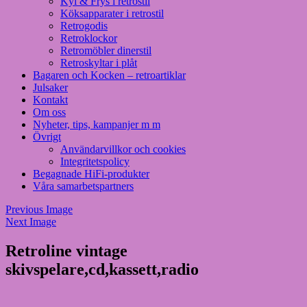
Kyl & Frys i retrostil
Köksapparater i retrostil
Retrogodis
Retroklockor
Retromöbler dinerstil
Retroskyltar i plåt
Bagaren och Kocken – retroartiklar
Julsaker
Kontakt
Om oss
Nyheter, tips, kampanjer m m
Övrigt
Användarvillkor och cookies
Integritetspolicy
Begagnade HiFi-produkter
Våra samarbetspartners
Previous Image
Next Image
Retroline vintage
skivspelare,cd,kassett,radio