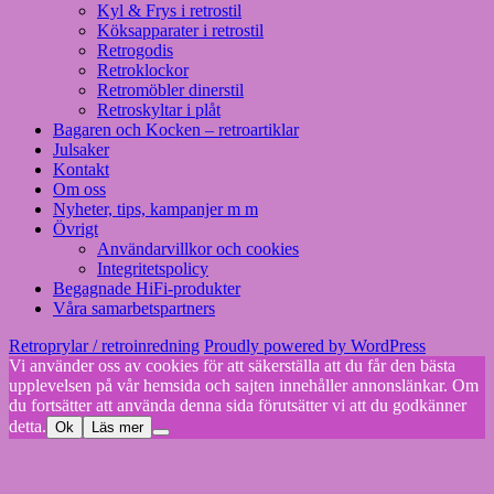
Kyl & Frys i retrostil
Köksapparater i retrostil
Retrogodis
Retroklockor
Retromöbler dinerstil
Retroskyltar i plåt
Bagaren och Kocken – retroartiklar
Julsaker
Kontakt
Om oss
Nyheter, tips, kampanjer m m
Övrigt
Användarvillkor och cookies
Integritetspolicy
Begagnade HiFi-produkter
Våra samarbetspartners
Retroprylar / retroinredning
Proudly powered by WordPress
Vi använder oss av cookies för att säkerställa att du får den bästa
upplevelsen på vår hemsida och sajten innehåller annonslänkar. Om
du fortsätter att använda denna sida förutsätter vi att du godkänner
detta.
Ok
Läs mer