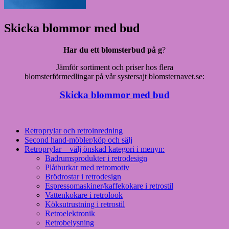
Skicka blommor med bud
Har du ett blomsterbud på g
?
Jämför sortiment och priser hos flera
blomsterförmedlingar på vår systersajt blomsternavet.se:
Skicka blommor med bud
Retroprylar och retroinredning
Second hand-möbler/köp och sälj
Retroprylar – välj önskad kategori i menyn:
Badrumsprodukter i retrodesign
Plåtburkar med retromotiv
Brödrostar i retrodesign
Espressomaskiner/kaffekokare i retrostil
Vattenkokare i retrolook
Köksutrustning i retrostil
Retroelektronik
Retrobelysning