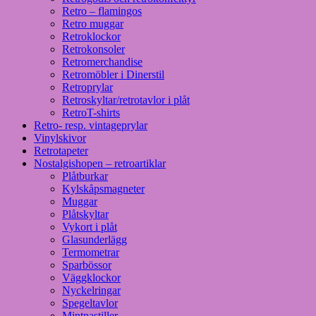
Retro – flamingos
Retro muggar
Retroklockor
Retrokonsoler
Retromerchandise
Retromöbler i Dinerstil
Retroprylar
Retroskyltar/retrotavlor i plåt
RetroT-shirts
Retro- resp. vintageprylar
Vinylskivor
Retrotapeter
Nostalgishopen – retroartiklar
Plåtburkar
Kylskåpsmagneter
Muggar
Plåtskyltar
Vykort i plåt
Glasunderlägg
Termometrar
Sparbössor
Väggklockor
Nyckelringar
Spegeltavlor
Mintpastiller