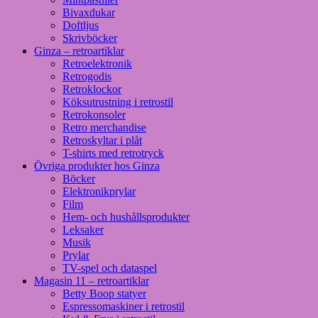
Bivaxdukar
Doftljus
Skrivböcker
Ginza – retroartiklar
Retroelektronik
Retrogodis
Retroklockor
Köksutrustning i retrostil
Retrokonsoler
Retro merchandise
Retroskyltar i plåt
T-shirts med retrotryck
Övriga produkter hos Ginza
Böcker
Elektronikprylar
Film
Hem- och hushållsprodukter
Leksaker
Musik
Prylar
TV-spel och dataspel
Magasin 11 – retroartiklar
Betty Boop statyer
Espressomaskiner i retrostil