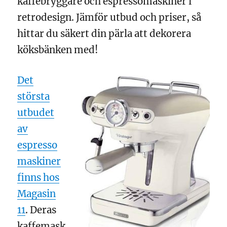
kaffebryggare och espressomaskiner i
retrodesign. Jämför utbud och priser, så
hittar du säkert din pärla att dekorera
köksbänken med!
Det
största
utbudet
av
espresso
maskiner
finns hos
Magasin
11
. Deras
kaffemask