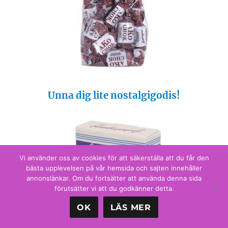
SVERIGES STÖRSTA RETROBUTIK PÅ
NÄTET:
Missa inte ett besök hos Ginza när du letar
efter kul retroprylar!
->Ginza
Vi använder oss av cookies för att säkerställa att du får den
bästa upplevelsen på vår hemsida och sajten innehåller
annonslänkar. Om du fortsätter att använda denna sida
förutsätter vi att du godkänner detta.
OK
LÄS MER