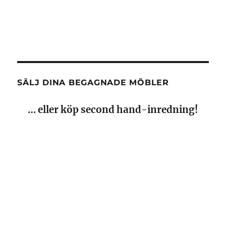
… eller köp second hand-inredning!
Läs mer om hur du går tillväga på Mjuks egen
hemsida:
-> Till Mjuk!
COPYRIGHT ©RETROPRODUKTER.SE
2026. ALL RIGHTS RESERVED.