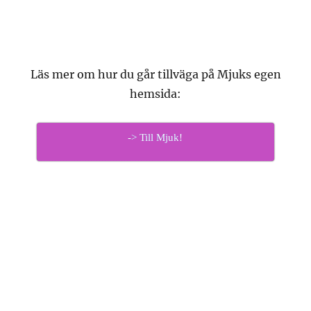
VINYLSKIVOR
Stort utbud av nytillverkade vinylskivor hos
Ginza: