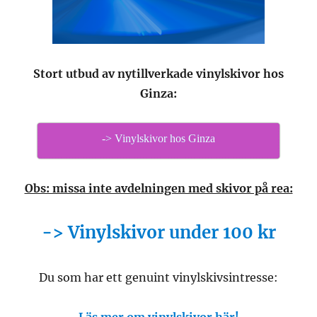
Beställ retrogodis här!
Utvalda favoriter: