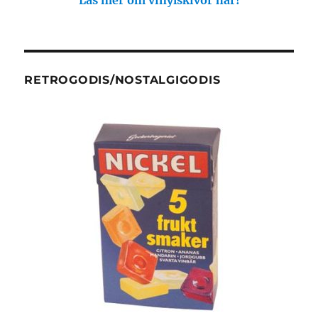
Unna dig lite nostalgigodis!
Beställ retrogodis här!