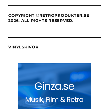
Upplev nostalgin med dina gamla
godisfavoriter!
Stort utbud av nostalgigodis hos Ginza: