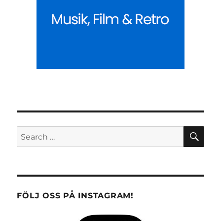
SE
Search
for:
FÖLJ OSS PÅ INSTAGRAM!