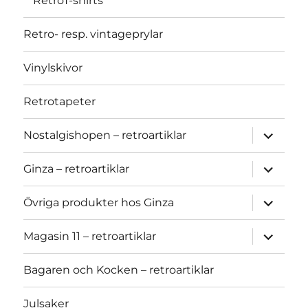
RetroT-shirts
Retro- resp. vintageprylar
Vinylskivor
Retrotapeter
expand
Nostalgishopen – retroartiklar
child
menu
expand
Ginza – retroartiklar
child
menu
expand
Övriga produkter hos Ginza
child
menu
expand
Magasin 11 – retroartiklar
child
menu
Bagaren och Kocken – retroartiklar
Julsaker