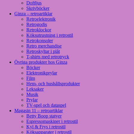
Doftljus
Skrivböcker
Ginza – retroartiklar
Retroelektronik
Retrogodis
Retroklockor
Köksutrustning i retrostil
Retrokonsoler
Retro merchandise
Retroskyltar i plåt
T-shirts med retrotryck
Övriga produkter hos Ginza
Böcker
Elektronikprylar
Film
Hem- och hushållsprodukter
Leksaker
Musik
Prylar
TV-spel och dataspel
Magasin 11 – retroartiklar
Betty Boop statyer
Espressomaskiner i retrostil
Kyl & Frys i retrostil
Köksapparater i retrostil