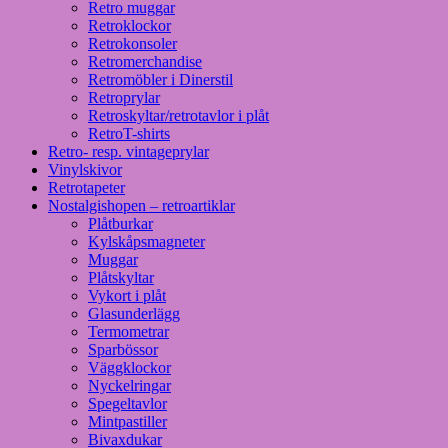
Retro muggar
Retroklockor
Retrokonsoler
Retromerchandise
Retromöbler i Dinerstil
Retroprylar
Retroskyltar/retrotavlor i plåt
RetroT-shirts
Retro- resp. vintageprylar
Vinylskivor
Retrotapeter
Nostalgishopen – retroartiklar
Plåtburkar
Kylskåpsmagneter
Muggar
Plåtskyltar
Vykort i plåt
Glasunderlägg
Termometrar
Sparbössor
Väggklockor
Nyckelringar
Spegeltavlor
Mintpastiller
Bivaxdukar