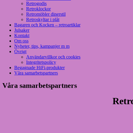
Retrogodis
Retroklockor
Retromöbler dinerstil
Retroskyltar i plåt
Bagaren och Kocken – retroartiklar
Julsaker
Kontakt
Om oss
Nyheter, tips, kampanjer m m
Övrigt
Användarvillkor och cookies
Integritetspolicy
Begagnade HiFi-produkter
Våra samarbetspartners
Våra samarbetspartners
Retr