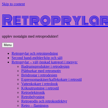
Skip to content
Retroprylar 
upplev nostalgin med retroprodukter!
Menu
Retroprylar och retroinredning
Second hand-möbler/köp och sälj
Retroprylar – välj önskad kategori i menyn:
Badrumsprodukter i retrodesign
Plåtburkar med retromotiv
Brödrostar i retrodesign
Espressomaskiner/kaffekokare i retrostil
Vattenkokare i retrolook
Köksutrustning i retrostil
Retroelektronik
Retrobelysning
Retrogodis och retrokonfektyr
Retro – flamingos