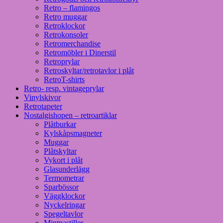
Retro – flamingos
Retro muggar
Retroklockor
Retrokonsoler
Retromerchandise
Retromöbler i Dinerstil
Retroprylar
Retroskyltar/retrotavlor i plåt
RetroT-shirts
Retro- resp. vintageprylar
Vinylskivor
Retrotapeter
Nostalgishopen – retroartiklar
Plåtburkar
Kylskåpsmagneter
Muggar
Plåtskyltar
Vykort i plåt
Glasunderlägg
Termometrar
Sparbössor
Väggklockor
Nyckelringar
Spegeltavlor
Mintpastiller