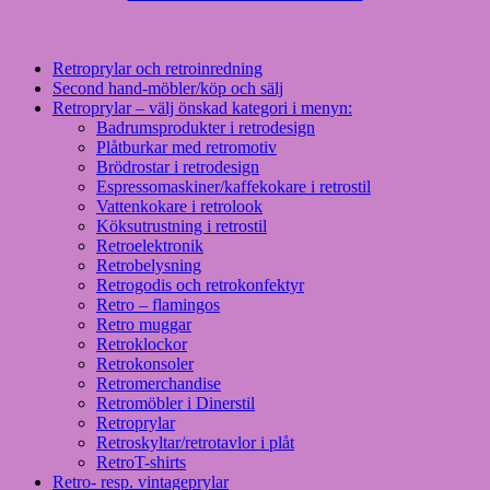
Retroprylar och retroinredning
Second hand-möbler/köp och sälj
Retroprylar – välj önskad kategori i menyn:
Badrumsprodukter i retrodesign
Plåtburkar med retromotiv
Brödrostar i retrodesign
Espressomaskiner/kaffekokare i retrostil
Vattenkokare i retrolook
Köksutrustning i retrostil
Retroelektronik
Retrobelysning
Retrogodis och retrokonfektyr
Retro – flamingos
Retro muggar
Retroklockor
Retrokonsoler
Retromerchandise
Retromöbler i Dinerstil
Retroprylar
Retroskyltar/retrotavlor i plåt
RetroT-shirts
Retro- resp. vintageprylar