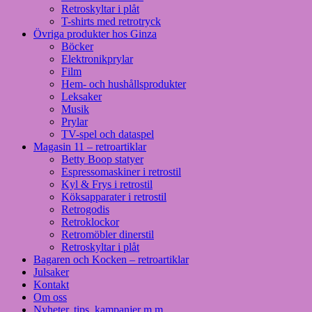
Retroskyltar i plåt
T-shirts med retrotryck
Övriga produkter hos Ginza
Böcker
Elektronikprylar
Film
Hem- och hushållsprodukter
Leksaker
Musik
Prylar
TV-spel och dataspel
Magasin 11 – retroartiklar
Betty Boop statyer
Espressomaskiner i retrostil
Kyl & Frys i retrostil
Köksapparater i retrostil
Retrogodis
Retroklockor
Retromöbler dinerstil
Retroskyltar i plåt
Bagaren och Kocken – retroartiklar
Julsaker
Kontakt
Om oss
Nyheter, tips, kampanjer m m