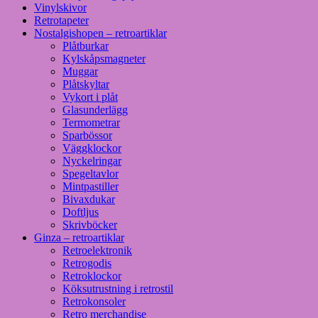
Vinylskivor
Retrotapeter
Nostalgishopen – retroartiklar
Plåtburkar
Kylskåpsmagneter
Muggar
Plåtskyltar
Vykort i plåt
Glasunderlägg
Termometrar
Sparbössor
Väggklockor
Nyckelringar
Spegeltavlor
Mintpastiller
Bivaxdukar
Doftljus
Skrivböcker
Ginza – retroartiklar
Retroelektronik
Retrogodis
Retroklockor
Köksutrustning i retrostil
Retrokonsoler
Retro merchandise