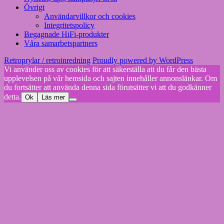
Övrigt
Användarvillkor och cookies
Integritetspolicy
Begagnade HiFi-produkter
Våra samarbetspartners
Retroprylar / retroinredning
Proudly powered by WordPress
Vi använder oss av cookies för att säkerställa att du får den bästa
upplevelsen på vår hemsida och sajten innehåller annonslänkar. Om
du fortsätter att använda denna sida förutsätter vi att du godkänner
detta.
Ok
Läs mer