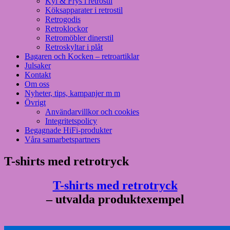
Kyl & Frys i retrostil
Köksapparater i retrostil
Retrogodis
Retroklockor
Retromöbler dinerstil
Retroskyltar i plåt
Bagaren och Kocken – retroartiklar
Julsaker
Kontakt
Om oss
Nyheter, tips, kampanjer m m
Övrigt
Användarvillkor och cookies
Integritetspolicy
Begagnade HiFi-produkter
Våra samarbetspartners
T-shirts med retrotryck
T-shirts med retrotryck
– utvalda produktexempel