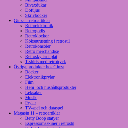
Bivaxdukar
Doftljus
Skrivböcker
Ginza – retroartiklar
Retroelektronik
Retrogodis
Retroklockor
Köksutrustning i retrostil
Retrokonsoler
Retro merchandise
Retroskyltar i plåt
T-shirts med retrotryck
Övriga produkter hos Ginza
Böcker
Elektronikprylar
Film
Hem- och hushållsprodukter
Leksaker
Musik
Prylar
TV-spel och dataspel
Magasin 11 – retroartiklar
Betty Boop statyer
Espressomaskiner i retrostil