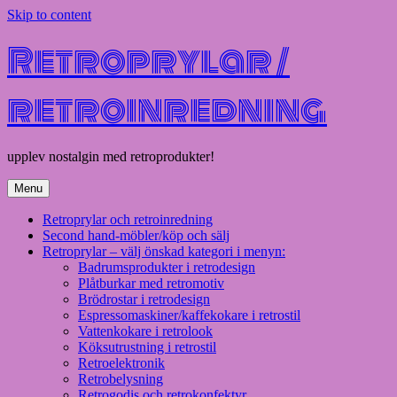
Skip to content
Retroprylar /
retroinredning
upplev nostalgin med retroprodukter!
Menu
Retroprylar och retroinredning
Second hand-möbler/köp och sälj
Retroprylar – välj önskad kategori i menyn:
Badrumsprodukter i retrodesign
Plåtburkar med retromotiv
Brödrostar i retrodesign
Espressomaskiner/kaffekokare i retrostil
Vattenkokare i retrolook
Köksutrustning i retrostil
Retroelektronik
Retrobelysning
Retrogodis och retrokonfektyr