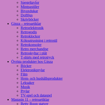
Spegeltavlor
Mintpastiller
Bivaxdukar
Doftljus
Skrivböcker
Ginza – retroartiklar
Retroelektronik
Retrogodis
Retroklockor
Köksutrustning i retrostil
Retrokonsoler
Retro merchandise
Retroskyltar i plåt
T-shirts med retrotryck
Övriga produkter hos Ginza
Böcker
Elektronikprylar
Film
Hem- och hushållsprodukter
Leksaker
Musik
Prylar
TV-spel och dataspel
Magasin 11 – retroartiklar
Betty Boop statyer