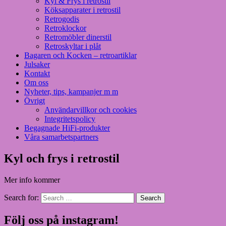
Kyl & Frys i retrostil
Köksapparater i retrostil
Retrogodis
Retroklockor
Retromöbler dinerstil
Retroskyltar i plåt
Bagaren och Kocken – retroartiklar
Julsaker
Kontakt
Om oss
Nyheter, tips, kampanjer m m
Övrigt
Användarvillkor och cookies
Integritetspolicy
Begagnade HiFi-produkter
Våra samarbetspartners
Kyl och frys i retrostil
Mer info kommer
Search for:
Search
Följ oss på instagram!