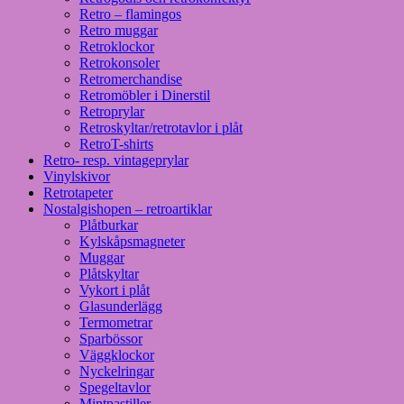
Retro – flamingos
Retro muggar
Retroklockor
Retrokonsoler
Retromerchandise
Retromöbler i Dinerstil
Retroprylar
Retroskyltar/retrotavlor i plåt
RetroT-shirts
Retro- resp. vintageprylar
Vinylskivor
Retrotapeter
Nostalgishopen – retroartiklar
Plåtburkar
Kylskåpsmagneter
Muggar
Plåtskyltar
Vykort i plåt
Glasunderlägg
Termometrar
Sparbössor
Väggklockor
Nyckelringar
Spegeltavlor
Mintpastiller