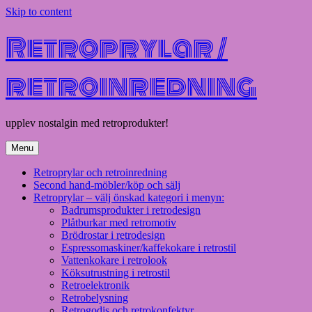
Skip to content
Retroprylar /
retroinredning
upplev nostalgin med retroprodukter!
Menu
Retroprylar och retroinredning
Second hand-möbler/köp och sälj
Retroprylar – välj önskad kategori i menyn:
Badrumsprodukter i retrodesign
Plåtburkar med retromotiv
Brödrostar i retrodesign
Espressomaskiner/kaffekokare i retrostil
Vattenkokare i retrolook
Köksutrustning i retrostil
Retroelektronik
Retrobelysning
Retrogodis och retrokonfektyr