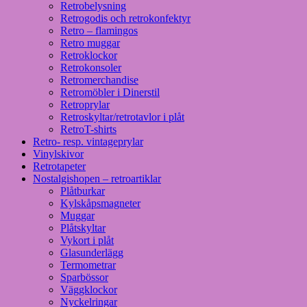
Retrobelysning
Retrogodis och retrokonfektyr
Retro – flamingos
Retro muggar
Retroklockor
Retrokonsoler
Retromerchandise
Retromöbler i Dinerstil
Retroprylar
Retroskyltar/retrotavlor i plåt
RetroT-shirts
Retro- resp. vintageprylar
Vinylskivor
Retrotapeter
Nostalgishopen – retroartiklar
Plåtburkar
Kylskåpsmagneter
Muggar
Plåtskyltar
Vykort i plåt
Glasunderlägg
Termometrar
Sparbössor
Väggklockor
Nyckelringar