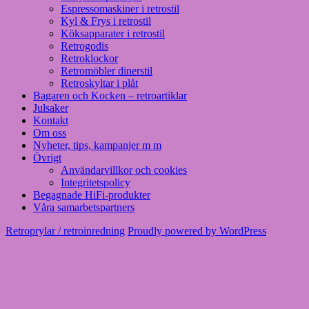
Espressomaskiner i retrostil
Kyl & Frys i retrostil
Köksapparater i retrostil
Retrogodis
Retroklockor
Retromöbler dinerstil
Retroskyltar i plåt
Bagaren och Kocken – retroartiklar
Julsaker
Kontakt
Om oss
Nyheter, tips, kampanjer m m
Övrigt
Användarvillkor och cookies
Integritetspolicy
Begagnade HiFi-produkter
Våra samarbetspartners
Retroprylar / retroinredning
Proudly powered by WordPress