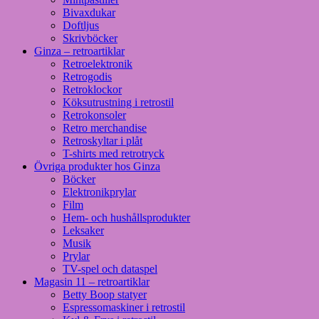
Bivaxdukar
Doftljus
Skrivböcker
Ginza – retroartiklar
Retroelektronik
Retrogodis
Retroklockor
Köksutrustning i retrostil
Retrokonsoler
Retro merchandise
Retroskyltar i plåt
T-shirts med retrotryck
Övriga produkter hos Ginza
Böcker
Elektronikprylar
Film
Hem- och hushållsprodukter
Leksaker
Musik
Prylar
TV-spel och dataspel
Magasin 11 – retroartiklar
Betty Boop statyer
Espressomaskiner i retrostil