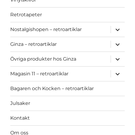
Retrotapeter
expand
Nostalgishopen – retroartiklar
child
menu
expand
Ginza – retroartiklar
child
menu
expand
Övriga produkter hos Ginza
child
menu
expand
Magasin 11 – retroartiklar
child
menu
Bagaren och Kocken – retroartiklar
Julsaker
Kontakt
Om oss