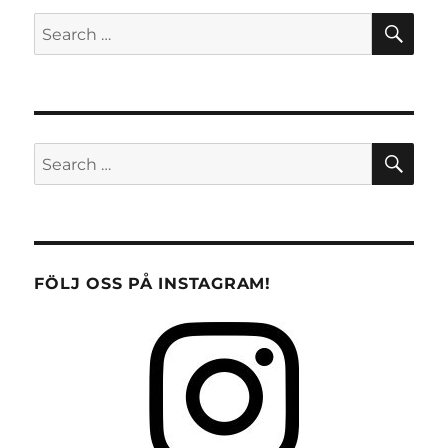
SE
Search
for:
SE
Search
for:
FÖLJ OSS PÅ INSTAGRAM!