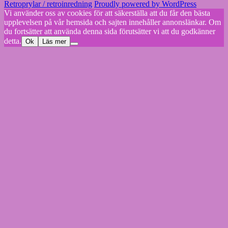
Retroprylar / retroinredning
Proudly powered by WordPress
Vi använder oss av cookies för att säkerställa att du får den bästa
upplevelsen på vår hemsida och sajten innehåller annonslänkar. Om
du fortsätter att använda denna sida förutsätter vi att du godkänner
detta.
Ok
Läs mer