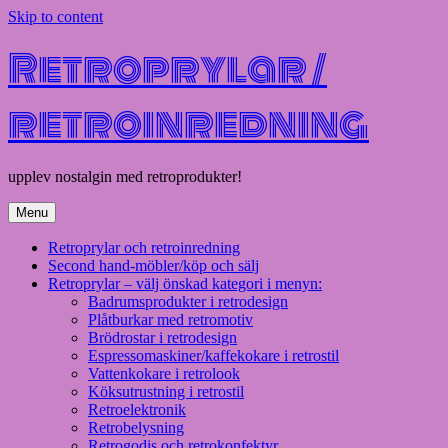
Skip to content
Retroprylar /
retroinredning
upplev nostalgin med retroprodukter!
Menu
Retroprylar och retroinredning
Second hand-möbler/köp och sälj
Retroprylar – välj önskad kategori i menyn:
Badrumsprodukter i retrodesign
Plåtburkar med retromotiv
Brödrostar i retrodesign
Espressomaskiner/kaffekokare i retrostil
Vattenkokare i retrolook
Köksutrustning i retrostil
Retroelektronik
Retrobelysning
Retrogodis och retrokonfektyr