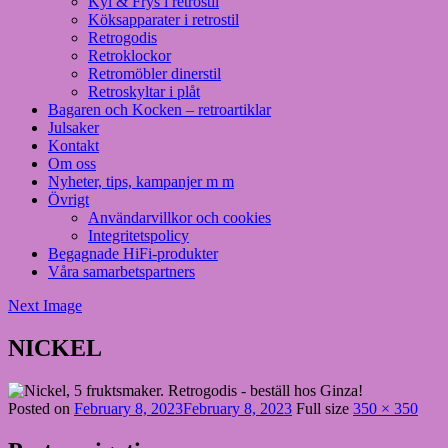
Kyl & Frys i retrostil
Köksapparater i retrostil
Retrogodis
Retroklockor
Retromöbler dinerstil
Retroskyltar i plåt
Bagaren och Kocken – retroartiklar
Julsaker
Kontakt
Om oss
Nyheter, tips, kampanjer m m
Övrigt
Användarvillkor och cookies
Integritetspolicy
Begagnade HiFi-produkter
Våra samarbetspartners
Next Image
NICKEL
Posted on
February 8, 2023
February 8, 2023
Full size
350 × 350