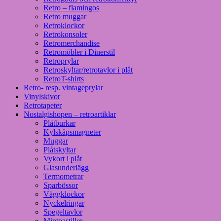
Retro – flamingos
Retro muggar
Retroklockor
Retrokonsoler
Retromerchandise
Retromöbler i Dinerstil
Retroprylar
Retroskyltar/retrotavlor i plåt
RetroT-shirts
Retro- resp. vintageprylar
Vinylskivor
Retrotapeter
Nostalgishopen – retroartiklar
Plåtburkar
Kylskåpsmagneter
Muggar
Plåtskyltar
Vykort i plåt
Glasunderlägg
Termometrar
Sparbössor
Väggklockor
Nyckelringar
Spegeltavlor
Mintpastiller