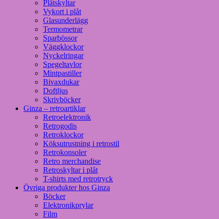
Plåtskyltar
Vykort i plåt
Glasunderlägg
Termometrar
Sparbössor
Väggklockor
Nyckelringar
Spegeltavlor
Mintpastiller
Bivaxdukar
Doftljus
Skrivböcker
Ginza – retroartiklar
Retroelektronik
Retrogodis
Retroklockor
Köksutrustning i retrostil
Retrokonsoler
Retro merchandise
Retroskyltar i plåt
T-shirts med retrotryck
Övriga produkter hos Ginza
Böcker
Elektronikprylar
Film