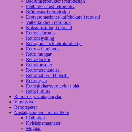
Badrumsprodukter i retrodesign
Plåtburkar med retromotiv
Brödrostar i retrodesign
Espressomaskiner/kaffekokare i retrostil
Vattenkokare i retrolook
Köksutrustning i retrostil
Retroelektronik
Retrobelysning
Retrogodis och retrokonfektyr
Retro – flamingos
Retro muggar
Retroklockor
Retrokonsoler
Retromerchandise
Retromöbler i Dinerstil
Retroprylar
Retroskyltar/retrotavlor i plåt
RetroT-shirts
Retro- resp. vintageprylar
Vinylskivor
Retrotapeter
Nostalgishopen – retroartiklar
Plåtburkar
Kylskåpsmagneter
Muggar