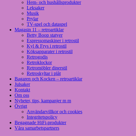
Hem- och hushållsprodukter
Leksaker
Musik
Prylar
TV-spel och dataspel
Magasin 11 – retroartiklar
Betty Boop statyer
Espressomaskiner i retrostil
Kyl & Frys i retrostil
Köksapparater i retrostil
Retrogodis
Retroklockor
Retromöbler dinerstil
Retroskyltar i plåt
Bagaren och Kocken – retroartiklar
Julsaker
Kontakt
Om oss
Nyheter, tips, kampanjer m m
Övrigt
Användarvillkor och cookies
Integritetspolicy
Begagnade HiFi-produkter
Våra samarbetspartners