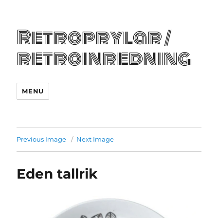
Retroprylar /
retroinredning
MENU
Previous Image
Next Image
Eden tallrik