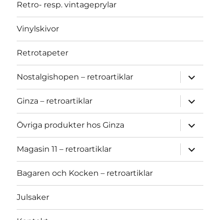
Retro- resp. vintageprylar
Vinylskivor
Retrotapeter
expand
Nostalgishopen – retroartiklar
child
menu
expand
Ginza – retroartiklar
child
menu
expand
Övriga produkter hos Ginza
child
menu
expand
Magasin 11 – retroartiklar
child
menu
Bagaren och Kocken – retroartiklar
Julsaker