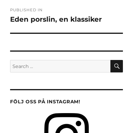
Post
PUBLISHED IN
navigation
Eden porslin, en klassiker
SE
Search
for:
FÖLJ OSS PÅ INSTAGRAM!