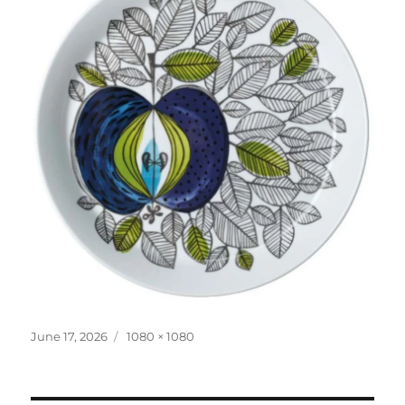
Posted
June 17, 2026
Full
1080 × 1080
on
size