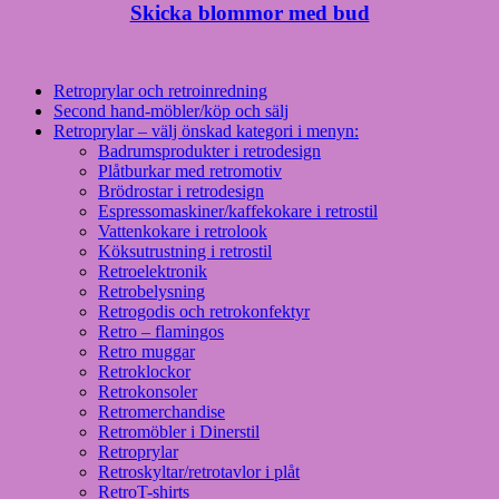
Skicka blommor med bud
Retroprylar och retroinredning
Second hand-möbler/köp och sälj
Retroprylar – välj önskad kategori i menyn:
Badrumsprodukter i retrodesign
Plåtburkar med retromotiv
Brödrostar i retrodesign
Espressomaskiner/kaffekokare i retrostil
Vattenkokare i retrolook
Köksutrustning i retrostil
Retroelektronik
Retrobelysning
Retrogodis och retrokonfektyr
Retro – flamingos
Retro muggar
Retroklockor
Retrokonsoler
Retromerchandise
Retromöbler i Dinerstil
Retroprylar
Retroskyltar/retrotavlor i plåt
RetroT-shirts