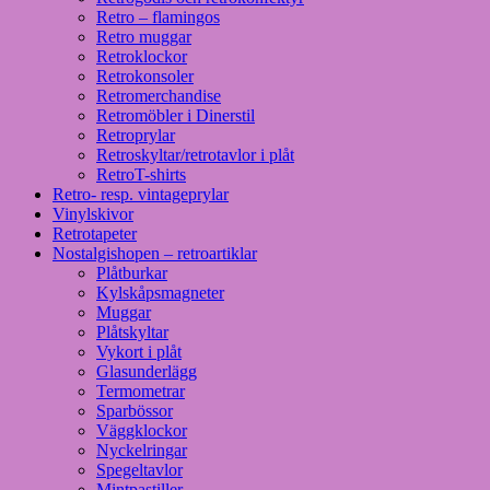
Retro – flamingos
Retro muggar
Retroklockor
Retrokonsoler
Retromerchandise
Retromöbler i Dinerstil
Retroprylar
Retroskyltar/retrotavlor i plåt
RetroT-shirts
Retro- resp. vintageprylar
Vinylskivor
Retrotapeter
Nostalgishopen – retroartiklar
Plåtburkar
Kylskåpsmagneter
Muggar
Plåtskyltar
Vykort i plåt
Glasunderlägg
Termometrar
Sparbössor
Väggklockor
Nyckelringar
Spegeltavlor
Mintpastiller