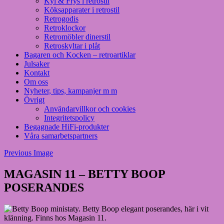
Kyl & Frys i retrostil
Köksapparater i retrostil
Retrogodis
Retroklockor
Retromöbler dinerstil
Retroskyltar i plåt
Bagaren och Kocken – retroartiklar
Julsaker
Kontakt
Om oss
Nyheter, tips, kampanjer m m
Övrigt
Användarvillkor och cookies
Integritetspolicy
Begagnade HiFi-produkter
Våra samarbetspartners
Previous Image
MAGASIN 11 – BETTY BOOP
POSERANDES