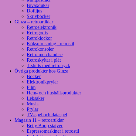
Bivaxdukar
Doftljus
Skrivböcker
Ginza – retroartiklar
Retroelektronik
Retrogodis
Retroklockor
Köksutrustning i retrostil
Retrokonsoler
Retro merchandise
Retroskyltar i plåt
T-shirts med retrotryck
Övriga produkter hos Ginza
Böcker
Elektronikprylar
Film
Hem- och hushållsprodukter
Leksaker
Musik
Prylar
TV-spel och dataspel
Magasin 11 – retroartiklar
Betty Boop statyer
Espressomaskiner i retrostil