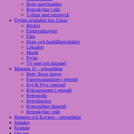
Retro merchandise
Retroskyltar i plåt
T-shirts med retrotryck
Övriga produkter hos Ginza
Böcker
Elektronikprylar
Film
Hem- och hushållsprodukter
Leksaker
Musik
Prylar
TV-spel och dataspel
Magasin 11 – retroartiklar
Betty Boop statyer
Espressomaskiner i retrostil
Kyl & Frys i retrostil
Köksapparater i retrostil
Retrogodis
Retroklockor
Retromöbler dinerstil
Retroskyltar i plåt
Bagaren och Kocken – retroartiklar
Julsaker
Kontakt
Om oss