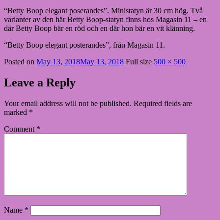
“Betty Boop elegant poserandes”. Ministatyn är 30 cm hög. Två
varianter av den här Betty Boop-statyn finns hos Magasin 11 – en
där Betty Boop bär en röd och en där hon bär en vit klänning.
“Betty Boop elegant posterandes”, från Magasin 11.
Posted on
May 13, 2018
May 13, 2018
Full size
500 × 500
Leave a Reply
Your email address will not be published.
Required fields are
marked
*
Comment
*
Name
*