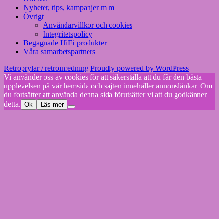
Nyheter, tips, kampanjer m m
Övrigt
Användarvillkor och cookies
Integritetspolicy
Begagnade HiFi-produkter
Våra samarbetspartners
Retroprylar / retroinredning
Proudly powered by WordPress
Vi använder oss av cookies för att säkerställa att du får den bästa
upplevelsen på vår hemsida och sajten innehåller annonslänkar. Om
du fortsätter att använda denna sida förutsätter vi att du godkänner
detta.
Ok
Läs mer