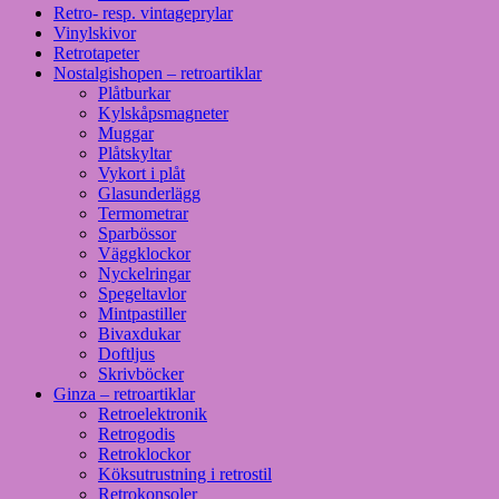
Retro- resp. vintageprylar
Vinylskivor
Retrotapeter
Nostalgishopen – retroartiklar
Plåtburkar
Kylskåpsmagneter
Muggar
Plåtskyltar
Vykort i plåt
Glasunderlägg
Termometrar
Sparbössor
Väggklockor
Nyckelringar
Spegeltavlor
Mintpastiller
Bivaxdukar
Doftljus
Skrivböcker
Ginza – retroartiklar
Retroelektronik
Retrogodis
Retroklockor
Köksutrustning i retrostil
Retrokonsoler