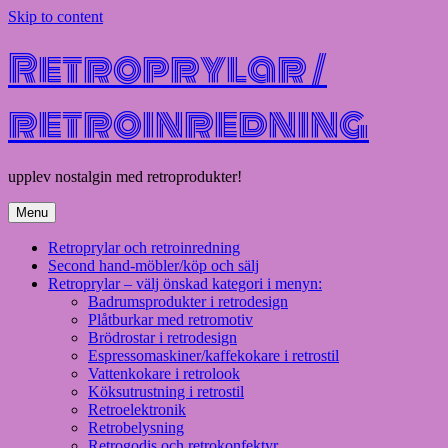
Skip to content
Retroprylar /
retroinredning
upplev nostalgin med retroprodukter!
Menu
Retroprylar och retroinredning
Second hand-möbler/köp och sälj
Retroprylar – välj önskad kategori i menyn:
Badrumsprodukter i retrodesign
Plåtburkar med retromotiv
Brödrostar i retrodesign
Espressomaskiner/kaffekokare i retrostil
Vattenkokare i retrolook
Köksutrustning i retrostil
Retroelektronik
Retrobelysning
Retrogodis och retrokonfektyr