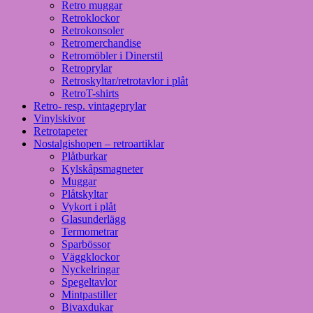
Retro muggar
Retroklockor
Retrokonsoler
Retromerchandise
Retromöbler i Dinerstil
Retroprylar
Retroskyltar/retrotavlor i plåt
RetroT-shirts
Retro- resp. vintageprylar
Vinylskivor
Retrotapeter
Nostalgishopen – retroartiklar
Plåtburkar
Kylskåpsmagneter
Muggar
Plåtskyltar
Vykort i plåt
Glasunderlägg
Termometrar
Sparbössor
Väggklockor
Nyckelringar
Spegeltavlor
Mintpastiller
Bivaxdukar