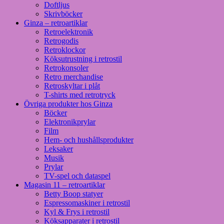
Doftljus
Skrivböcker
Ginza – retroartiklar
Retroelektronik
Retrogodis
Retroklockor
Köksutrustning i retrostil
Retrokonsoler
Retro merchandise
Retroskyltar i plåt
T-shirts med retrotryck
Övriga produkter hos Ginza
Böcker
Elektronikprylar
Film
Hem- och hushållsprodukter
Leksaker
Musik
Prylar
TV-spel och dataspel
Magasin 11 – retroartiklar
Betty Boop statyer
Espressomaskiner i retrostil
Kyl & Frys i retrostil
Köksapparater i retrostil