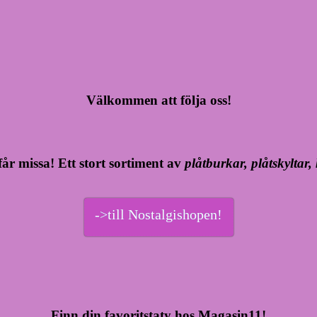
Välkommen att följa oss!
år missa! Ett stort sortiment av
plåtburkar, plåtskyltar
->till Nostalgishopen!
Finn din favoritstaty hos Magasin11!