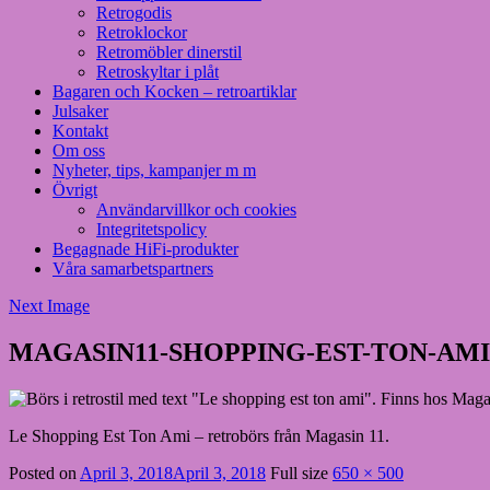
Retrogodis
Retroklockor
Retromöbler dinerstil
Retroskyltar i plåt
Bagaren och Kocken – retroartiklar
Julsaker
Kontakt
Om oss
Nyheter, tips, kampanjer m m
Övrigt
Användarvillkor och cookies
Integritetspolicy
Begagnade HiFi-produkter
Våra samarbetspartners
Next Image
MAGASIN11-SHOPPING-EST-TON-AMI
Le Shopping Est Ton Ami – retrobörs från Magasin 11.
Posted on
April 3, 2018
April 3, 2018
Full size
650 × 500