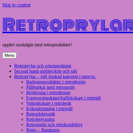
Skip to content
Retroprylar 
upplev nostalgin med retroprodukter!
Menu
Retroprylar och retroinredning
Second hand-möbler/köp och sälj
Retroprylar – välj önskad kategori i menyn:
Badrumsprodukter i retrodesign
Plåtburkar med retromotiv
Brödrostar i retrodesign
Espressomaskiner/kaffekokare i retrostil
Vattenkokare i retrolook
Köksutrustning i retrostil
Retroelektronik
Retrobelysning
Retrogodis och retrokonfektyr
Retro – flamingos