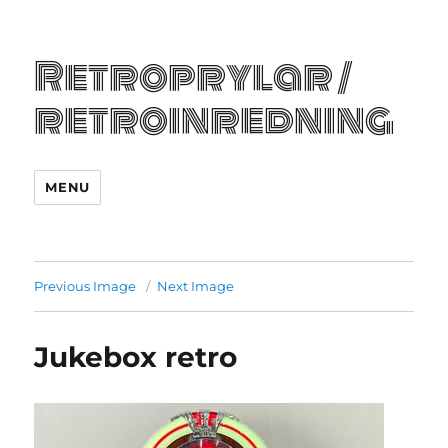
Retroprylar /
retroinredning
MENU
Previous Image
Next Image
Jukebox retro