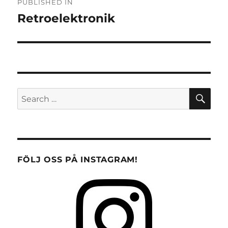
PUBLISHED IN
navigation
Retroelektronik
SE
Search
for:
FÖLJ OSS PÅ INSTAGRAM!