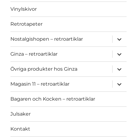
Vinylskivor
Retrotapeter
expand
Nostalgishopen – retroartiklar
child
menu
expand
Ginza – retroartiklar
child
menu
expand
Övriga produkter hos Ginza
child
menu
expand
Magasin 11 – retroartiklar
child
menu
Bagaren och Kocken – retroartiklar
Julsaker
Kontakt