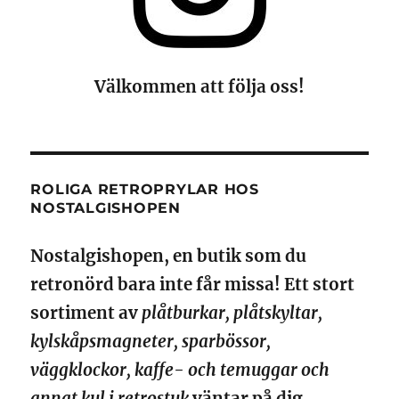
Välkommen att följa oss!
ROLIGA RETROPRYLAR HOS
NOSTALGISHOPEN
Nostalgishopen, en butik som du
retronörd bara inte får missa! Ett stort
sortiment av
plåtburkar, plåtskyltar,
kylskåpsmagneter, sparbössor,
väggklockor, kaffe- och temuggar och
annat kul i retrostuk
väntar på dig.