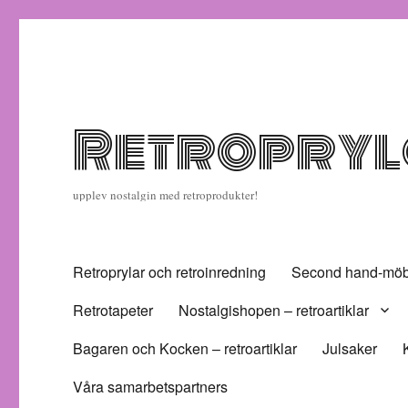
Retropryla
upplev nostalgin med retroprodukter!
Retroprylar och retroinredning
Second hand-möbl
Retrotapeter
Nostalgishopen – retroartiklar
Bagaren och Kocken – retroartiklar
Julsaker
Våra samarbetspartners