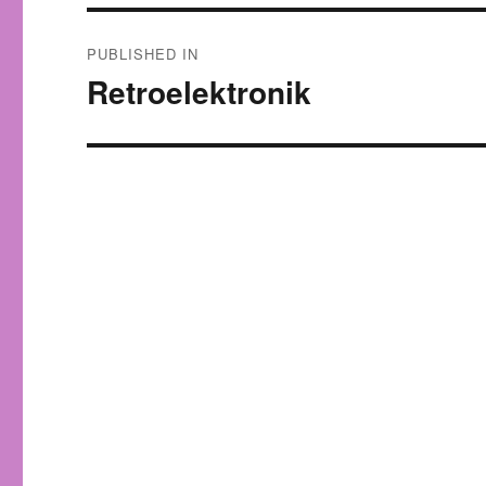
Post
PUBLISHED IN
navigation
Retroelektronik