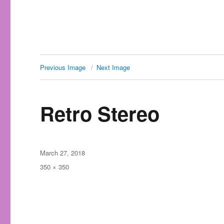
Previous Image
Next Image
Retro Stereo
Posted
March 27, 2018
on
Full
350 × 350
size