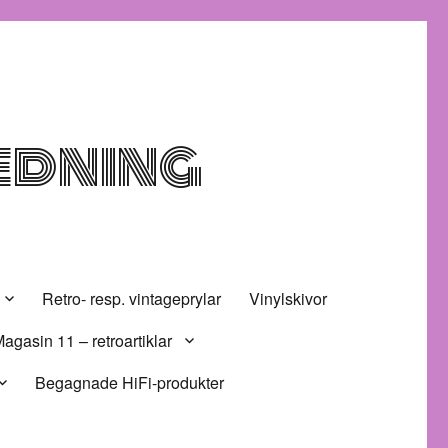
edning
Retro- resp. vintageprylar
Vinylskivor
agasin 11 – retroartiklar
Begagnade HiFi-produkter