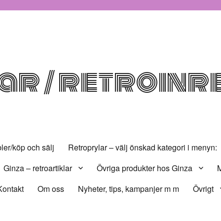
r / retroinr
er/köp och sälj
Retroprylar – välj önskad kategori i menyn:
Ginza – retroartiklar
Övriga produkter hos Ginza
M
Kontakt
Om oss
Nyheter, tips, kampanjer m m
Övrigt