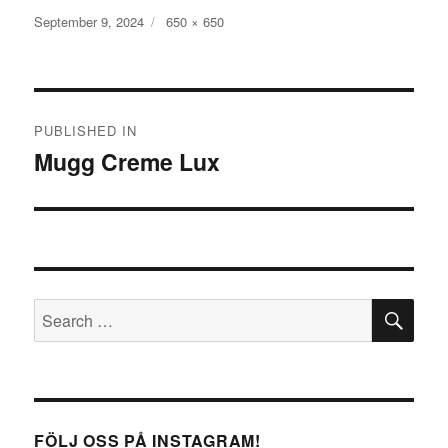
Posted
September 9, 2024
Full
650 × 650
on
size
Post
PUBLISHED IN
navigation
Mugg Creme Lux
SE
Search
for:
FÖLJ OSS PÅ INSTAGRAM!