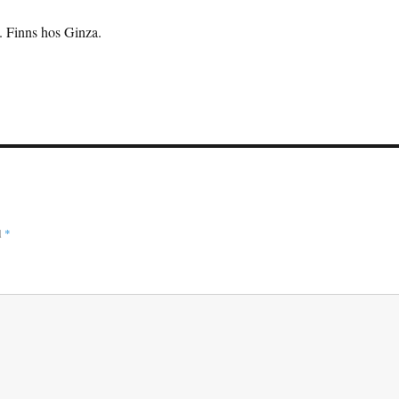
t. Finns hos Ginza.
d
*