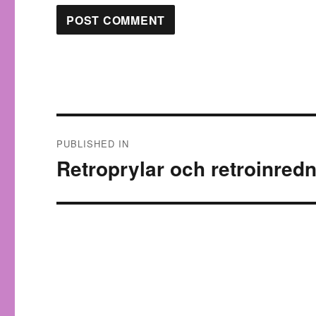
Post
PUBLISHED IN
navigation
Retroprylar och retroinred