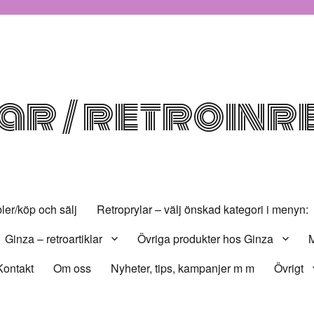
r / retroinr
er/köp och sälj
Retroprylar – välj önskad kategori i menyn:
Ginza – retroartiklar
Övriga produkter hos Ginza
M
Kontakt
Om oss
Nyheter, tips, kampanjer m m
Övrigt