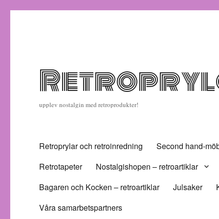
Retropryla
upplev nostalgin med retroprodukter!
Retroprylar och retroinredning
Second hand-möbl
Retrotapeter
Nostalgishopen – retroartiklar
Bagaren och Kocken – retroartiklar
Julsaker
Våra samarbetspartners