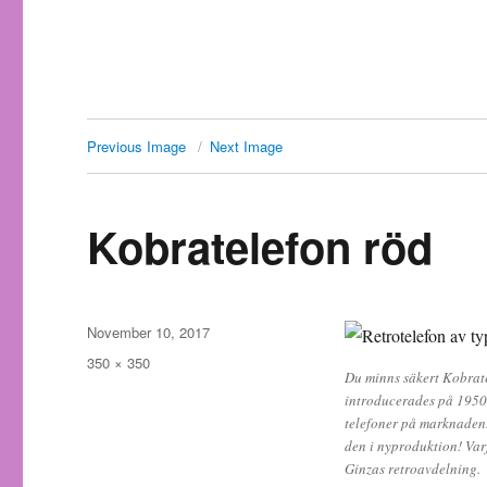
Previous Image
Next Image
Kobratelefon röd
Posted
November 10, 2017
on
Full
350 × 350
Du minns säkert Kobrate
size
introducerades på 1950-
telefoner på marknaden.
den i nyproduktion! Var
Ginzas retroavdelning.