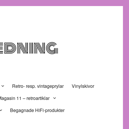
edning
Retro- resp. vintageprylar
Vinylskivor
agasin 11 – retroartiklar
Begagnade HiFi-produkter