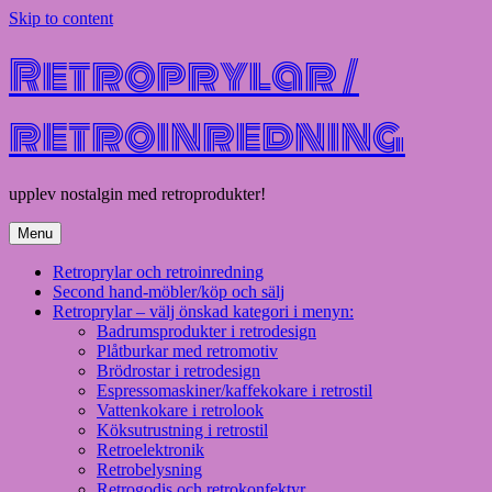
Skip to content
Retroprylar /
retroinredning
upplev nostalgin med retroprodukter!
Menu
Retroprylar och retroinredning
Second hand-möbler/köp och sälj
Retroprylar – välj önskad kategori i menyn:
Badrumsprodukter i retrodesign
Plåtburkar med retromotiv
Brödrostar i retrodesign
Espressomaskiner/kaffekokare i retrostil
Vattenkokare i retrolook
Köksutrustning i retrostil
Retroelektronik
Retrobelysning
Retrogodis och retrokonfektyr