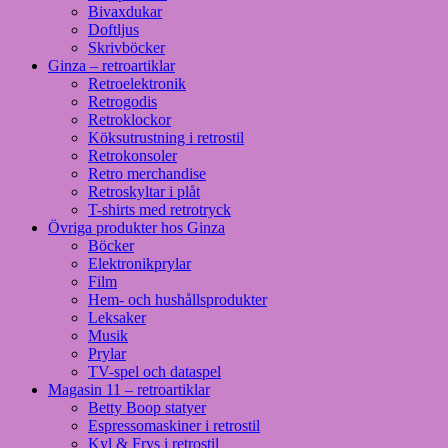
Bivaxdukar
Doftljus
Skrivböcker
Ginza – retroartiklar
Retroelektronik
Retrogodis
Retroklockor
Köksutrustning i retrostil
Retrokonsoler
Retro merchandise
Retroskyltar i plåt
T-shirts med retrotryck
Övriga produkter hos Ginza
Böcker
Elektronikprylar
Film
Hem- och hushållsprodukter
Leksaker
Musik
Prylar
TV-spel och dataspel
Magasin 11 – retroartiklar
Betty Boop statyer
Espressomaskiner i retrostil
Kyl & Frys i retrostil