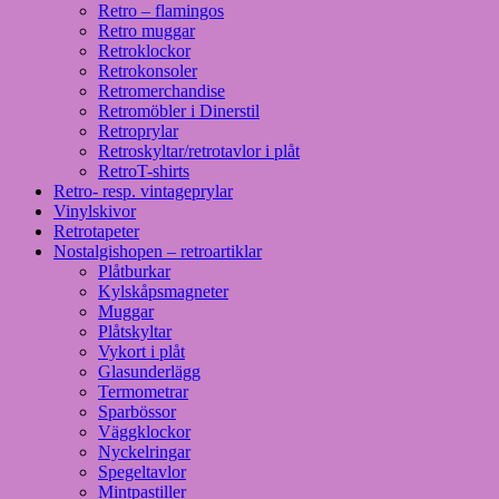
Retro – flamingos
Retro muggar
Retroklockor
Retrokonsoler
Retromerchandise
Retromöbler i Dinerstil
Retroprylar
Retroskyltar/retrotavlor i plåt
RetroT-shirts
Retro- resp. vintageprylar
Vinylskivor
Retrotapeter
Nostalgishopen – retroartiklar
Plåtburkar
Kylskåpsmagneter
Muggar
Plåtskyltar
Vykort i plåt
Glasunderlägg
Termometrar
Sparbössor
Väggklockor
Nyckelringar
Spegeltavlor
Mintpastiller