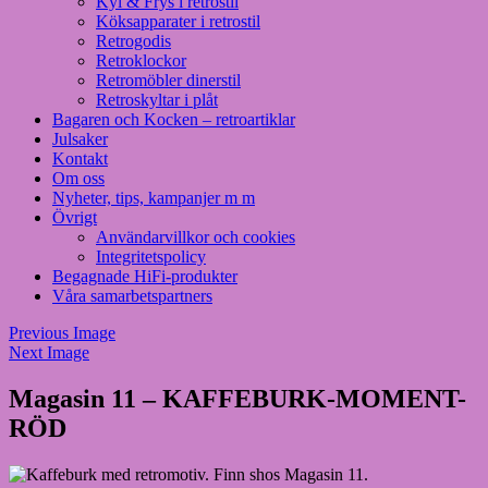
Kyl & Frys i retrostil
Köksapparater i retrostil
Retrogodis
Retroklockor
Retromöbler dinerstil
Retroskyltar i plåt
Bagaren och Kocken – retroartiklar
Julsaker
Kontakt
Om oss
Nyheter, tips, kampanjer m m
Övrigt
Användarvillkor och cookies
Integritetspolicy
Begagnade HiFi-produkter
Våra samarbetspartners
Previous Image
Next Image
Magasin 11 – KAFFEBURK-MOMENT-
RÖD