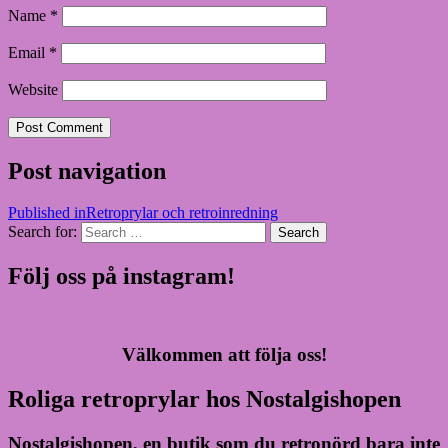
Name
*
Email
*
Website
Post navigation
Published in
Retroprylar och retroinredning
Search for:
Search
Följ oss på instagram!
Välkommen att följa oss!
Roliga retroprylar hos Nostalgishopen
Nostalgishopen, en butik som du retronörd bara inte