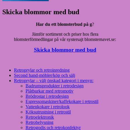
Skicka blommor med bud
Har du ett blomsterbud på g
?
Jämför sortiment och priser hos flera
blomsterförmedlingar på vår systersajt blomsternavet.se:
Skicka blommor med bud
Retroprylar och retroinredning
Second hand-möbler/köp och sälj
Retroprylar – välj önskad kategori i menyn:
Badrumsprodukter i retrodesign
Plåtburkar med retromotiv
Brödrostar i retrodesign
Espressomaskiner/kaffekokare i retrostil
Vattenkokare i retrolook
Köksutrustning i retrostil
Retroelektronik
Retrobelysning
Retrogodis och retrokonfektyr