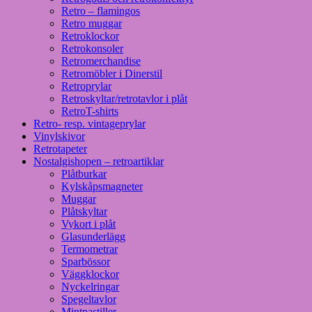
Retro – flamingos
Retro muggar
Retroklockor
Retrokonsoler
Retromerchandise
Retromöbler i Dinerstil
Retroprylar
Retroskyltar/retrotavlor i plåt
RetroT-shirts
Retro- resp. vintageprylar
Vinylskivor
Retrotapeter
Nostalgishopen – retroartiklar
Plåtburkar
Kylskåpsmagneter
Muggar
Plåtskyltar
Vykort i plåt
Glasunderlägg
Termometrar
Sparbössor
Väggklockor
Nyckelringar
Spegeltavlor
Mintpastiller