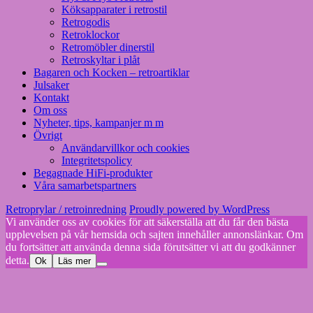
Köksapparater i retrostil
Retrogodis
Retroklockor
Retromöbler dinerstil
Retroskyltar i plåt
Bagaren och Kocken – retroartiklar
Julsaker
Kontakt
Om oss
Nyheter, tips, kampanjer m m
Övrigt
Användarvillkor och cookies
Integritetspolicy
Begagnade HiFi-produkter
Våra samarbetspartners
Retroprylar / retroinredning
Proudly powered by WordPress
Vi använder oss av cookies för att säkerställa att du får den bästa
upplevelsen på vår hemsida och sajten innehåller annonslänkar. Om
du fortsätter att använda denna sida förutsätter vi att du godkänner
detta.
Ok
Läs mer