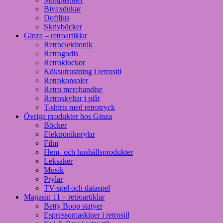
Bivaxdukar
Doftljus
Skrivböcker
Ginza – retroartiklar
Retroelektronik
Retrogodis
Retroklockor
Köksutrustning i retrostil
Retrokonsoler
Retro merchandise
Retroskyltar i plåt
T-shirts med retrotryck
Övriga produkter hos Ginza
Böcker
Elektronikprylar
Film
Hem- och hushållsprodukter
Leksaker
Musik
Prylar
TV-spel och dataspel
Magasin 11 – retroartiklar
Betty Boop statyer
Espressomaskiner i retrostil