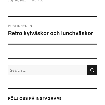
Posted
July 14, 2025
Full
140 × 35
on
size
Post
PUBLISHED IN
navigation
Retro kylväskor och lunchväskor
SE
Search
for:
FÖLJ OSS PÅ INSTAGRAM!