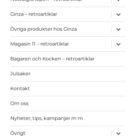
child
menu
expand
Ginza – retroartiklar
child
menu
expand
Övriga produkter hos Ginza
child
menu
expand
Magasin 11 – retroartiklar
child
menu
Bagaren och Kocken – retroartiklar
Julsaker
Kontakt
Om oss
Nyheter, tips, kampanjer m m
expand
Övrigt