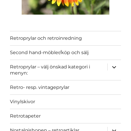
Retroprylar och retroinredning
Second hand-möbler/köp och sälj
expand
Retroprylar – välj önskad kategori i
child
menyn:
menu
Retro- resp. vintageprylar
Vinylskivor
Retrotapeter
expand
Nostalgishopen – retroartiklar