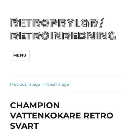
Retroprylar /
retroinredning
MENU
Previous Image
Next Image
CHAMPION
VATTENKOKARE RETRO
SVART