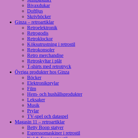
Bivaxdukar
Doftljus
Skrivböcker
Ginza – retroartiklar
Retroelektronik
Retrogodis
Retroklockor
Köksutrustning i retrostil
Retrokonsoler
Retro merchandise
Retroskyltar i plåt
T-shirts med retrotryck
Övriga produkter hos Ginza
Böcker
Elektronikprylar
Film
Hem- och hushållsprodukter
Leksaker
Musik
Prylar
TV-spel och dataspel
Magasin 11 – retroartiklar
Betty Boop statyer
Espressomaskiner i retrostil