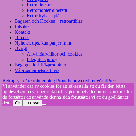
Retroklockor
Retromöbler dinerstil
Retroskyltar i plåt
Bagaren och Kocken – retroartiklar
Julsaker
Kontakt
Om oss
Nyheter, tips, kampanjer m m
Övrigt
Användarvillkor och cookies
Integritetspolicy
Begagnade HiFi-produkter
Våra samarbetspartners
Retroprylar / retroinredning
Proudly powered by WordPress
Vi använder oss av cookies för att säkerställa att du får den bästa
upplevelsen på vår hemsida och sajten innehåller annonslänkar. Om
du fortsätter att använda denna sida förutsätter vi att du godkänner
detta.
Ok
Läs mer