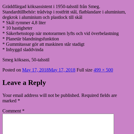
Gräddfärgad köksassistent i 1950-talsstil från Smeg.
Standardtillbehör: trådvisp i rostfritt stål, flatblandare i aluminium,
degkrok i aluminium och plastlock till skål
* Skål rymmer 4,8 liter
* 10 hastigheter
* Säkerhetsstopp när motorarmen lyfts och vid överbelastning
* Planetär blandningsfunktion
* Gummitassar gör att maskinen står stadigt
* Inbyggd sladdvinda
Smeg köksass, 50-talsstil
Posted on
May 17, 2018
May 17, 2018
Full size
499 × 500
Leave a Reply
Your email address will not be published.
Required fields are
marked
*
Comment
*