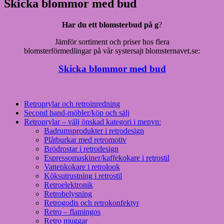
Skicka blommor med bud
Har du ett blomsterbud på g
?
Jämför sortiment och priser hos flera
blomsterförmedlingar på vår systersajt blomsternavet.se:
Skicka blommor med bud
Retroprylar och retroinredning
Second hand-möbler/köp och sälj
Retroprylar – välj önskad kategori i menyn:
Badrumsprodukter i retrodesign
Plåtburkar med retromotiv
Brödrostar i retrodesign
Espressomaskiner/kaffekokare i retrostil
Vattenkokare i retrolook
Köksutrustning i retrostil
Retroelektronik
Retrobelysning
Retrogodis och retrokonfektyr
Retro – flamingos
Retro muggar