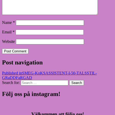
Name
*
Email
*
Website
Post navigation
Published in
SMEG-KoKSASSISTENT-I-50-TALSSTIL-
GRaDDFaRGAD
Search for:
Search
Följ oss på instagram!
Välkommen att följa oss!