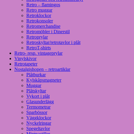
Retro – flamingos
Retro muggar
Retroklockor
Retrokonsoler
Retromerchandise
Retromöbler i Dinerstil
Retroprylar
Retroskyltar/retrotavlor i plåt
RetroT-shirts
Retro- resp. vintageprylar
Vinylskivor
Retrotapeter
Nostalgishopen – retroartiklar
Plåtburkar
Kylskåpsmagneter
Muggar
Plåtskyltar
Vykort i plåt
Glasunderlägg
Termometrar
Sparbössor
Väggklockor
Nyckelringar
Spegeltavlor
Mintpastiller