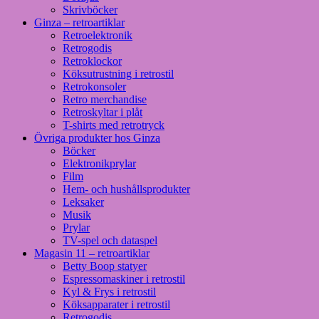
Skrivböcker
Ginza – retroartiklar
Retroelektronik
Retrogodis
Retroklockor
Köksutrustning i retrostil
Retrokonsoler
Retro merchandise
Retroskyltar i plåt
T-shirts med retrotryck
Övriga produkter hos Ginza
Böcker
Elektronikprylar
Film
Hem- och hushållsprodukter
Leksaker
Musik
Prylar
TV-spel och dataspel
Magasin 11 – retroartiklar
Betty Boop statyer
Espressomaskiner i retrostil
Kyl & Frys i retrostil
Köksapparater i retrostil
Retrogodis