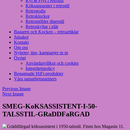
Kyl & Frys i retrostil
Köksapparater i retrostil
Retrogodis
Retroklockor
Retromöbler dinerstil
Retroskyltar i plåt
Bagaren och Kocken – retroartiklar
Julsaker
Kontakt
Om oss
Nyheter, tips, kampanjer m m
Övrigt
Användarvillkor och cookies
Integritetspolicy
Begagnade HiFi-produkter
Våra samarbetspartners
Previous Image
Next Image
SMEG-KoKSASSISTENT-I-50-
TALSSTIL-GRaDDFaRGAD