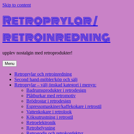
Skip to content
Retroprylar /
retroinredning
upplev nostalgin med retroprodukter!
Menu
Retroprylar och retroinredning
Second hand-möbler/köp och sälj
Retroprylar – välj önskad kategori i menyn:
Badrumsprodukter i retrodesign
Plåtburkar med retromotiv
Brödrostar i retrodesign
Espressomaskiner/kaffekokare i retrostil
Vattenkokare i retrolook
Köksutrustning i retrostil
Retroelektronik
Retrobelysning
Retrogodis och retrokonfektyr