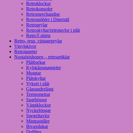
Retroklockor
Retrokonsoler
Retromerchandise
Retromöbler i Dinerstil
Retroprylar
Retroskyltar/retrotavlor i plåt
RetroT-shirts
Retro- resp. vintageprylar
Vinylskivor
Retrotapeter
Nostalgishopen – retroartiklar
Plåtburkar
Kylskåpsmagneter
Muggar
Plåtskyltar
Vykort i plåt
Glasunderlägg
Termometrar
Sparbössor
Väggklockor
Nyckelringar
Spegeltavlor
Mintpastiller
Bivaxdukar
Doftljus