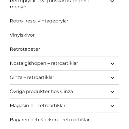
Retroprylar – välj önskad kategori i
child
menyn:
menu
Retro- resp. vintageprylar
Vinylskivor
Retrotapeter
expand
Nostalgishopen – retroartiklar
child
menu
expand
Ginza – retroartiklar
child
menu
expand
Övriga produkter hos Ginza
child
menu
expand
Magasin 11 – retroartiklar
child
menu
Bagaren och Kocken – retroartiklar