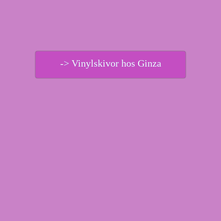
-> Vinylskivor hos Ginza