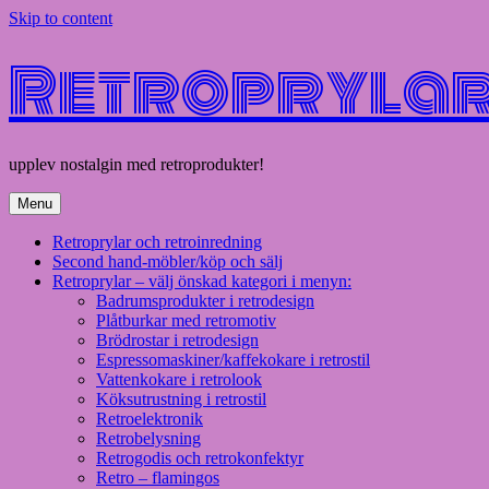
Skip to content
Retroprylar 
upplev nostalgin med retroprodukter!
Menu
Retroprylar och retroinredning
Second hand-möbler/köp och sälj
Retroprylar – välj önskad kategori i menyn:
Badrumsprodukter i retrodesign
Plåtburkar med retromotiv
Brödrostar i retrodesign
Espressomaskiner/kaffekokare i retrostil
Vattenkokare i retrolook
Köksutrustning i retrostil
Retroelektronik
Retrobelysning
Retrogodis och retrokonfektyr
Retro – flamingos