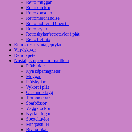
Retro muggar
Retroklockor
Retrokonsoler
Retromerchandise
Retromöbler i Dinerstil
Retroprylar
Retroskyltar/retrotavlor i plåt
RetroT-shirts
Retro- resp. vintageprylar
Vinylskivor
Retrotapeter
Nostalgishopen – retroartiklar
Plåtburkar
Kylskåpsmagneter
Muggar
Plåtskyltar
Vykort i plåt
Glasunderlägg
Termometrar
Sparbössor
Väggklockor
Nyckelringar
Spegeltavlor
Mintpastiller
Bivaxdukar