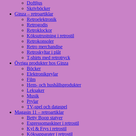
Doftljus
Skrivböcker
Ginza – retroartiklar
Retroelektronik
Retrogodis
Retroklockor
Köksutrustning i retrostil
Retrokonsoler
Retro merchandise
Retroskyltar i plåt
T-shirts med retrotryck
Övriga produkter hos Ginza
Böcker
Elektronikprylar
Film
Hem- och hushållsprodukter
Leksaker
Musik
Prylar
TV-spel och dataspel
Magasin 11 – retroartiklar
Betty Boop statyer
Espressomaskiner i retrostil
Kyl & Frys i retrostil
Köksapparater i retrostil