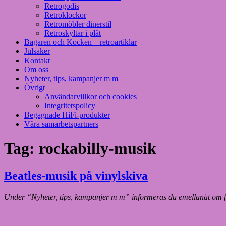
Retrogodis
Retroklockor
Retromöbler dinerstil
Retroskyltar i plåt
Bagaren och Kocken – retroartiklar
Julsaker
Kontakt
Om oss
Nyheter, tips, kampanjer m m
Övrigt
Användarvillkor och cookies
Integritetspolicy
Begagnade HiFi-produkter
Våra samarbetspartners
Tag:
rockabilly-musik
Beatles-musik på vinylskiva
Under “Nyheter, tips, kampanjer m m” informeras du emellanåt om för