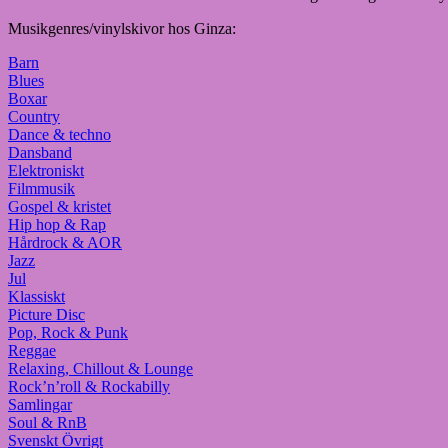
Musikgenres/vinylskivor hos Ginza:
Barn
Blues
Boxar
Country
Dance & techno
Dansband
Elektroniskt
Filmmusik
Gospel & kristet
Hip hop & Rap
Hårdrock & AOR
Jazz
Jul
Klassiskt
Picture Disc
Pop, Rock & Punk
Reggae
Relaxing, Chillout & Lounge
Rock’n’roll & Rockabilly
Samlingar
Soul & RnB
Svenskt Övrigt