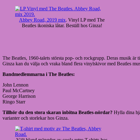
Abbey Road, 2019 mix
. Vinyl LP med The
Beatles ikoniska låtar. Beställ hos Ginza!
The Beatles, 1960-talets största pop- och rockgrupp. Deras musik är ti
Ginza kan du välja och vraka bland flera vinylskivor med Beatles mus
Bandmedlemmarna i The Beatles:
John Lennon
Paul McCartney
George Harrison
Ringo Starr
Tillhör du den stora skaran inbitna Beatles-nördar?
Hylla dina hj
varianter och storlekar hos Ginza.
Välj bland mängder av coola retro T-shirts hos