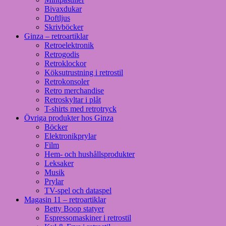
Bivaxdukar
Doftljus
Skrivböcker
Ginza – retroartiklar
Retroelektronik
Retrogodis
Retroklockor
Köksutrustning i retrostil
Retrokonsoler
Retro merchandise
Retroskyltar i plåt
T-shirts med retrotryck
Övriga produkter hos Ginza
Böcker
Elektronikprylar
Film
Hem- och hushållsprodukter
Leksaker
Musik
Prylar
TV-spel och dataspel
Magasin 11 – retroartiklar
Betty Boop statyer
Espressomaskiner i retrostil