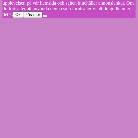
upplevelsen på vår hemsida och sajten innehåller annonslänkar. Om
du fortsätter att använda denna sida förutsätter vi att du godkänner
detta.
Ok
Läs mer