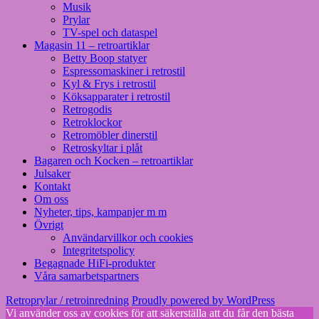
Musik
Prylar
TV-spel och dataspel
Magasin 11 – retroartiklar
Betty Boop statyer
Espressomaskiner i retrostil
Kyl & Frys i retrostil
Köksapparater i retrostil
Retrogodis
Retroklockor
Retromöbler dinerstil
Retroskyltar i plåt
Bagaren och Kocken – retroartiklar
Julsaker
Kontakt
Om oss
Nyheter, tips, kampanjer m m
Övrigt
Användarvillkor och cookies
Integritetspolicy
Begagnade HiFi-produkter
Våra samarbetspartners
Retroprylar / retroinredning
Proudly powered by WordPress
Vi använder oss av cookies för att säkerställa att du får den bästa