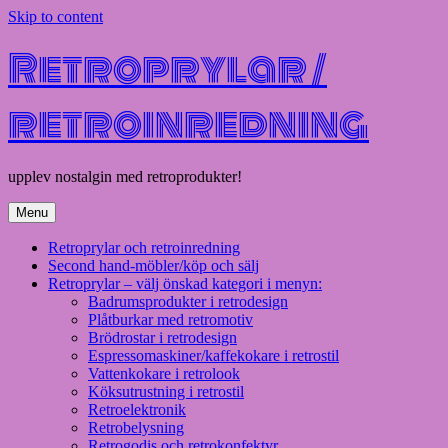
Skip to content
Retroprylar /
retroinredning
upplev nostalgin med retroprodukter!
Menu
Retroprylar och retroinredning
Second hand-möbler/köp och sälj
Retroprylar – välj önskad kategori i menyn:
Badrumsprodukter i retrodesign
Plåtburkar med retromotiv
Brödrostar i retrodesign
Espressomaskiner/kaffekokare i retrostil
Vattenkokare i retrolook
Köksutrustning i retrostil
Retroelektronik
Retrobelysning
Retrogodis och retrokonfektyr