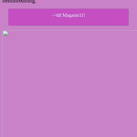
heminredning.
->till Magasin11!