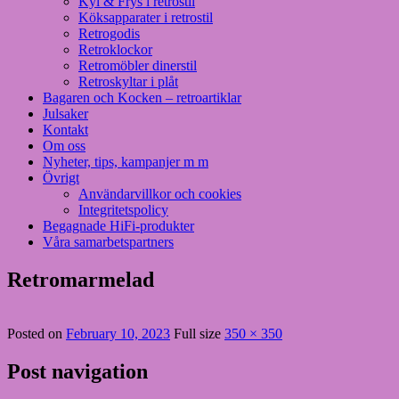
Kyl & Frys i retrostil
Köksapparater i retrostil
Retrogodis
Retroklockor
Retromöbler dinerstil
Retroskyltar i plåt
Bagaren och Kocken – retroartiklar
Julsaker
Kontakt
Om oss
Nyheter, tips, kampanjer m m
Övrigt
Användarvillkor och cookies
Integritetspolicy
Begagnade HiFi-produkter
Våra samarbetspartners
Retromarmelad
Posted on
February 10, 2023
Full size
350 × 350
Post navigation