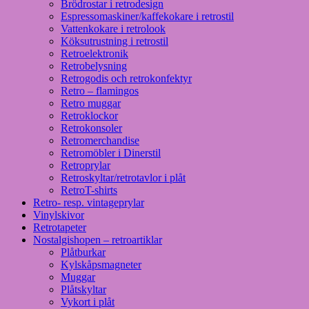
Brödrostar i retrodesign
Espressomaskiner/kaffekokare i retrostil
Vattenkokare i retrolook
Köksutrustning i retrostil
Retroelektronik
Retrobelysning
Retrogodis och retrokonfektyr
Retro – flamingos
Retro muggar
Retroklockor
Retrokonsoler
Retromerchandise
Retromöbler i Dinerstil
Retroprylar
Retroskyltar/retrotavlor i plåt
RetroT-shirts
Retro- resp. vintageprylar
Vinylskivor
Retrotapeter
Nostalgishopen – retroartiklar
Plåtburkar
Kylskåpsmagneter
Muggar
Plåtskyltar
Vykort i plåt