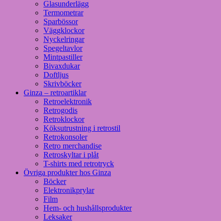
Glasunderlägg
Termometrar
Sparbössor
Väggklockor
Nyckelringar
Spegeltavlor
Mintpastiller
Bivaxdukar
Doftljus
Skrivböcker
Ginza – retroartiklar
Retroelektronik
Retrogodis
Retroklockor
Köksutrustning i retrostil
Retrokonsoler
Retro merchandise
Retroskyltar i plåt
T-shirts med retrotryck
Övriga produkter hos Ginza
Böcker
Elektronikprylar
Film
Hem- och hushållsprodukter
Leksaker