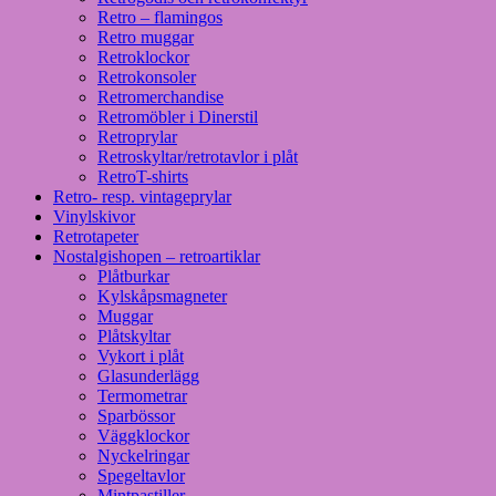
Retro – flamingos
Retro muggar
Retroklockor
Retrokonsoler
Retromerchandise
Retromöbler i Dinerstil
Retroprylar
Retroskyltar/retrotavlor i plåt
RetroT-shirts
Retro- resp. vintageprylar
Vinylskivor
Retrotapeter
Nostalgishopen – retroartiklar
Plåtburkar
Kylskåpsmagneter
Muggar
Plåtskyltar
Vykort i plåt
Glasunderlägg
Termometrar
Sparbössor
Väggklockor
Nyckelringar
Spegeltavlor
Mintpastiller