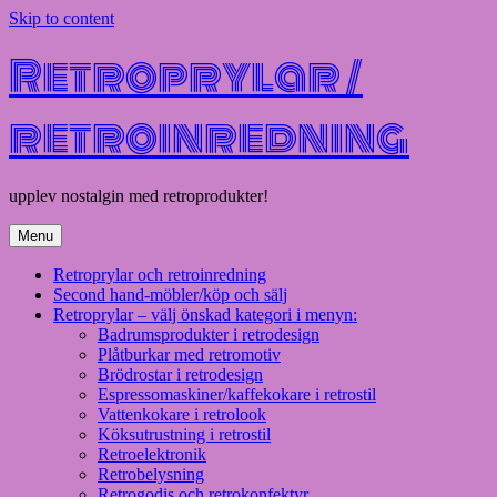
Skip to content
Retroprylar /
retroinredning
upplev nostalgin med retroprodukter!
Menu
Retroprylar och retroinredning
Second hand-möbler/köp och sälj
Retroprylar – välj önskad kategori i menyn:
Badrumsprodukter i retrodesign
Plåtburkar med retromotiv
Brödrostar i retrodesign
Espressomaskiner/kaffekokare i retrostil
Vattenkokare i retrolook
Köksutrustning i retrostil
Retroelektronik
Retrobelysning
Retrogodis och retrokonfektyr