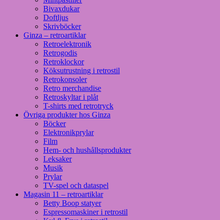
Bivaxdukar
Doftljus
Skrivböcker
Ginza – retroartiklar
Retroelektronik
Retrogodis
Retroklockor
Köksutrustning i retrostil
Retrokonsoler
Retro merchandise
Retroskyltar i plåt
T-shirts med retrotryck
Övriga produkter hos Ginza
Böcker
Elektronikprylar
Film
Hem- och hushållsprodukter
Leksaker
Musik
Prylar
TV-spel och dataspel
Magasin 11 – retroartiklar
Betty Boop statyer
Espressomaskiner i retrostil