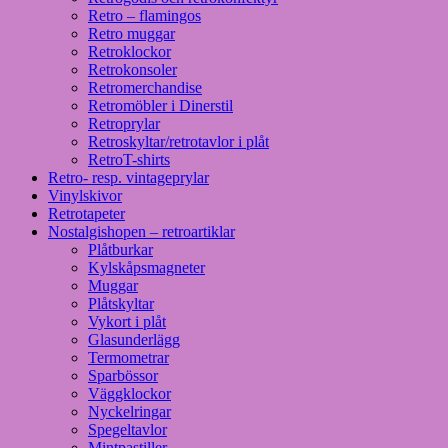
Retro – flamingos
Retro muggar
Retroklockor
Retrokonsoler
Retromerchandise
Retromöbler i Dinerstil
Retroprylar
Retroskyltar/retrotavlor i plåt
RetroT-shirts
Retro- resp. vintageprylar
Vinylskivor
Retrotapeter
Nostalgishopen – retroartiklar
Plåtburkar
Kylskåpsmagneter
Muggar
Plåtskyltar
Vykort i plåt
Glasunderlägg
Termometrar
Sparbössor
Väggklockor
Nyckelringar
Spegeltavlor
Mintpastiller