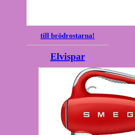
till brödrostarna!
Elvispar