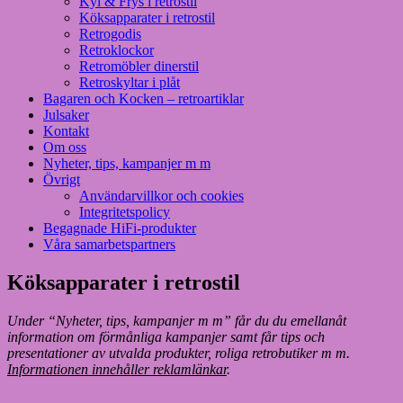
Kyl & Frys i retrostil
Köksapparater i retrostil
Retrogodis
Retroklockor
Retromöbler dinerstil
Retroskyltar i plåt
Bagaren och Kocken – retroartiklar
Julsaker
Kontakt
Om oss
Nyheter, tips, kampanjer m m
Övrigt
Användarvillkor och cookies
Integritetspolicy
Begagnade HiFi-produkter
Våra samarbetspartners
Köksapparater i retrostil
Under “Nyheter, tips, kampanjer m m” får du du emellanåt
information om förmånliga kampanjer samt får tips och
presentationer av utvalda produkter, roliga retrobutiker m m.
Informationen innehåller reklamlänkar
.