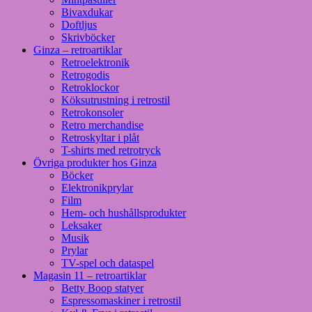
Bivaxdukar
Doftljus
Skrivböcker
Ginza – retroartiklar
Retroelektronik
Retrogodis
Retroklockor
Köksutrustning i retrostil
Retrokonsoler
Retro merchandise
Retroskyltar i plåt
T-shirts med retrotryck
Övriga produkter hos Ginza
Böcker
Elektronikprylar
Film
Hem- och hushållsprodukter
Leksaker
Musik
Prylar
TV-spel och dataspel
Magasin 11 – retroartiklar
Betty Boop statyer
Espressomaskiner i retrostil