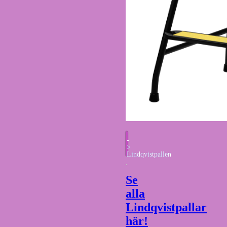
-
>
Lindqvistpallen
Se
alla
Lindqvistpallar
här!