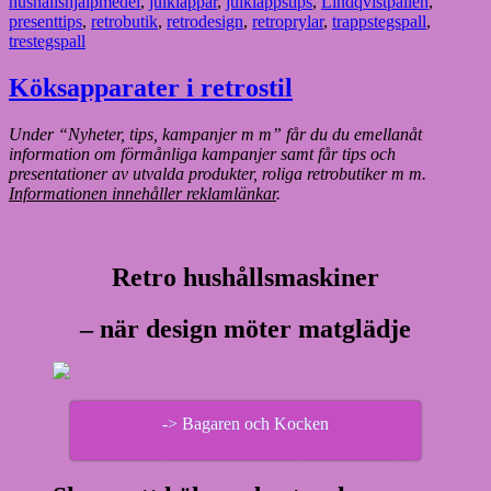
hushållshjälpmedel
,
julklappar
,
julklappstips
,
Lindqvistpallen
,
presenttips
,
retrobutik
,
retrodesign
,
retroprylar
,
trappstegspall
,
trestegspall
Köksapparater i retrostil
Under “Nyheter, tips, kampanjer m m” får du du emellanåt
information om förmånliga kampanjer samt får tips och
presentationer av utvalda produkter, roliga retrobutiker m m.
Informationen innehåller reklamlänkar
.
Retro hushållsmaskiner
– när design möter matglädje
-> Bagaren och Kocken