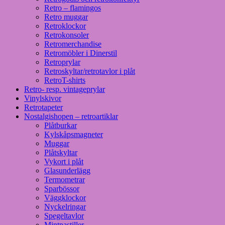
Retro – flamingos
Retro muggar
Retroklockor
Retrokonsoler
Retromerchandise
Retromöbler i Dinerstil
Retroprylar
Retroskyltar/retrotavlor i plåt
RetroT-shirts
Retro- resp. vintageprylar
Vinylskivor
Retrotapeter
Nostalgishopen – retroartiklar
Plåtburkar
Kylskåpsmagneter
Muggar
Plåtskyltar
Vykort i plåt
Glasunderlägg
Termometrar
Sparbössor
Väggklockor
Nyckelringar
Spegeltavlor
Mintpastiller