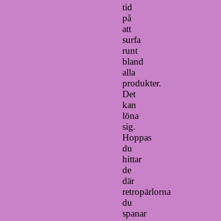
tid
på
att
surfa
runt
bland
alla
produkter.
Det
kan
löna
sig.
Hoppas
du
hittar
de
där
retropärlorna
du
spanar