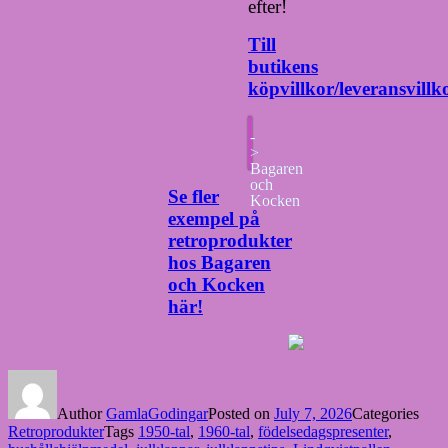
efter!
Till
butikens
köpvillkor/leveransvillk
-
>
Bagaren
och
Se fler
Kocken
exempel på
retroprodukter
hos Bagaren
och Kocken
här!
Author
GamlaGodingar
Posted on
July 7, 2026
Categories
Retroprodukter
Tags
1950-tal
,
1960-tal
,
födelsedagspresenter
,