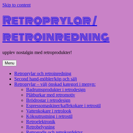
Skip to content
Retroprylar /
retroinredning
upplev nostalgin med retroprodukter!
Menu
Retroprylar och retroinredning
Second hand-möbler/köp och sälj
Retroprylar – välj önskad kategori i menyn:
Badrumsprodukter i retrodesign
Plåtburkar med retromotiv
Brödrostar i retrodesign
Espressomaskiner/kaffekokare i retrostil
Vattenkokare i retrolook
Köksutrustning i retrostil
Retroelektronik
Retrobelysning
Retrogodis och retrokonfektyr