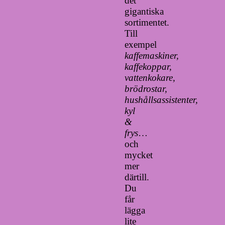
det
gigantiska
sortimentet.
Till
exempel
kaffemaskiner,
kaffekoppar,
vattenkokare,
brödrostar,
hushållsassistenter,
kyl
&
frys
…
och
mycket
mer
därtill.
Du
får
lägga
lite