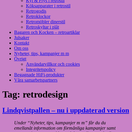
Kyl & Frys i retrostil
Köksapparater i retrostil
Retrogodis
Retroklockor
Retromöbler dinerstil
Retroskyltar i plåt
Bagaren och Kocken – retroartiklar
Julsaker
Kontakt
Om oss
Nyheter, tips, kampanjer m m
Övrigt
Användarvillkor och cookies
Integritetspolicy
Begagnade HiFi-produkter
Våra samarbetspartners
Tag:
retrodesign
Lindqvistpallen – nu i uppdaterad version
Under “Nyheter, tips, kampanjer m m” får du du
emellanåt information om förmånliga kampanjer samt