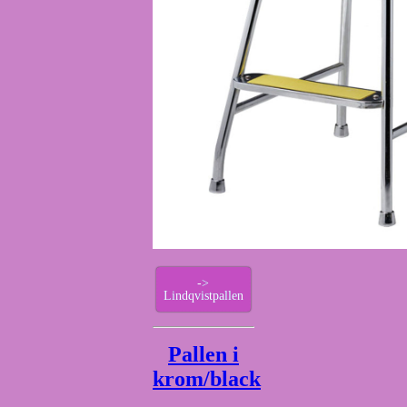
->
Lindqvistpallen
Pallen i
krom/black