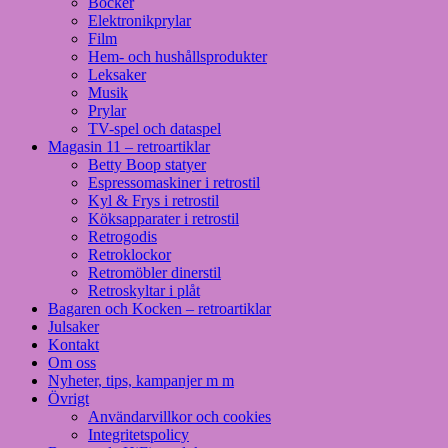
Böcker
Elektronikprylar
Film
Hem- och hushållsprodukter
Leksaker
Musik
Prylar
TV-spel och dataspel
Magasin 11 – retroartiklar
Betty Boop statyer
Espressomaskiner i retrostil
Kyl & Frys i retrostil
Köksapparater i retrostil
Retrogodis
Retroklockor
Retromöbler dinerstil
Retroskyltar i plåt
Bagaren och Kocken – retroartiklar
Julsaker
Kontakt
Om oss
Nyheter, tips, kampanjer m m
Övrigt
Användarvillkor och cookies
Integritetspolicy