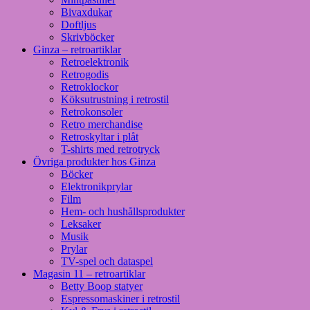
Bivaxdukar
Doftljus
Skrivböcker
Ginza – retroartiklar
Retroelektronik
Retrogodis
Retroklockor
Köksutrustning i retrostil
Retrokonsoler
Retro merchandise
Retroskyltar i plåt
T-shirts med retrotryck
Övriga produkter hos Ginza
Böcker
Elektronikprylar
Film
Hem- och hushållsprodukter
Leksaker
Musik
Prylar
TV-spel och dataspel
Magasin 11 – retroartiklar
Betty Boop statyer
Espressomaskiner i retrostil