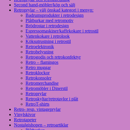
Second hand-möbler/köp och sälj
Retroprylar – välj önskad kategori i menyn:
Badrumsprodukter i retrodesign
Plåtburkar med retromotiv
Brödrostar i retrodesign
Espressomaskiner/kaffekokare i retrostil
Vattenkokare i retrolook
Köksutrustning i retrostil
Retroelektronik
Retrobelysning
Retrogodis och retrokonfektyr
Retro – flamingos
Retro muggar
Retroklockor
Retrokonsoler
Retromerchandise
Retromöbler i Dinerstil
Retroprylar
Retroskyltar/retrotavlor i plåt
RetroT-shirts
Retro- resp. vintageprylar
Vinylskivor
Retrotapeter
Nostalgishopen – retroartiklar