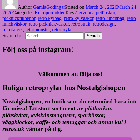
Author
GamlaGodingar
Posted on
March 24, 2026
March 24,
2026
Categories
Retroprodukter
Tags
återvunna petflaskor
,
picknicktillbehör
,
retro kylbag
,
retro kylväskor
,
retro lunchbag
,
retro
lunchväskor
,
retro picknickväskor
,
retrobutik
,
retrodesign
,
retrofärger
,
retromönster
,
retroprylar
Search for:
Search
Följ oss på instagram!
Välkommen att följa oss!
Roliga retroprylar hos Nostalgishopen
Nostalgishopen, en butik som du retronörd bara inte
får missa! Ett stort sortiment av
plåtburkar,
plåtskyltar, kylskåpsmagneter, sparbössor,
väggklockor, kaffe- och temuggar och annat kul i
retrostuk
väntar på dig.