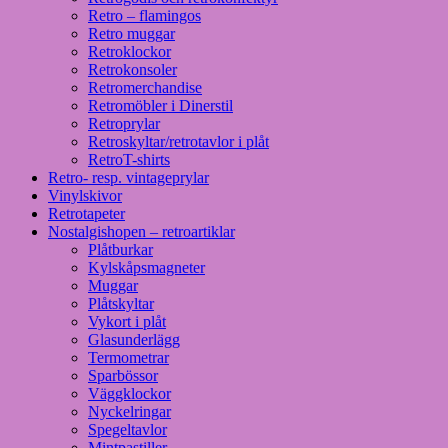
Retro – flamingos
Retro muggar
Retroklockor
Retrokonsoler
Retromerchandise
Retromöbler i Dinerstil
Retroprylar
Retroskyltar/retrotavlor i plåt
RetroT-shirts
Retro- resp. vintageprylar
Vinylskivor
Retrotapeter
Nostalgishopen – retroartiklar
Plåtburkar
Kylskåpsmagneter
Muggar
Plåtskyltar
Vykort i plåt
Glasunderlägg
Termometrar
Sparbössor
Väggklockor
Nyckelringar
Spegeltavlor
Mintpastiller