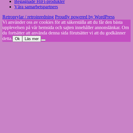
Begagnade HiFi-produkter
Våra samarbetspartners
Retroprylar / retroinredning
Proudly powered by WordPress
Vi använder oss av cookies för att säkerställa att du får den bästa
upplevelsen på vår hemsida och sajten innehåller annonslänkar. Om
du fortsätter att använda denna sida förutsätter vi att du godkänner
detta.
Ok
Läs mer