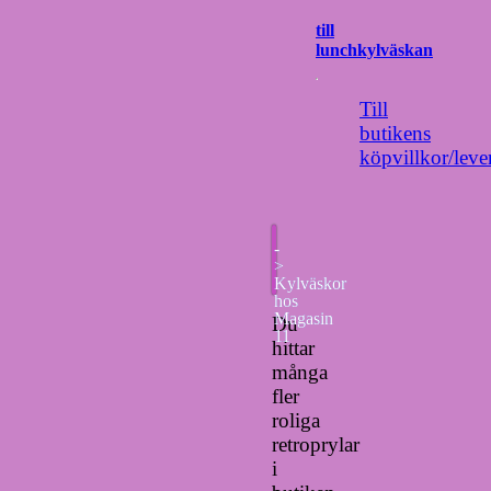
till
lunchkylväskan
Till
butikens
köpvillkor/leve
-
>
Kylväskor
hos
Magasin
Du
11
hittar
många
fler
roliga
retroprylar
i