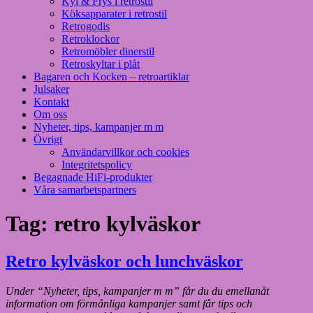
Kyl & Frys i retrostil
Köksapparater i retrostil
Retrogodis
Retroklockor
Retromöbler dinerstil
Retroskyltar i plåt
Bagaren och Kocken – retroartiklar
Julsaker
Kontakt
Om oss
Nyheter, tips, kampanjer m m
Övrigt
Användarvillkor och cookies
Integritetspolicy
Begagnade HiFi-produkter
Våra samarbetspartners
Tag:
retro kylväskor
Retro kylväskor och lunchväskor
Under “Nyheter, tips, kampanjer m m” får du du emellanåt
information om förmånliga kampanjer samt får tips och