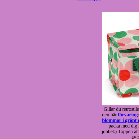
Gillar du retrosti
den här
förvaring
blommor i grönt 
packa med dig li
jobbet:) Toppen at
av r