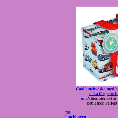
Cool lunchväska med bi
olika färger oc
om.
Yttermaterialet är
petflaskor. Perfekt 
till
lunchbagen