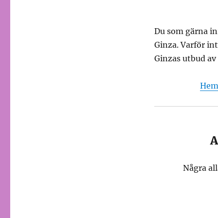
Du som gärna inr
Ginza. Varför int
Ginzas utbud av 
Hem-
A
Några al