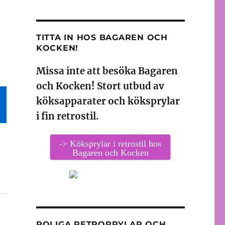
TITTA IN HOS BAGAREN OCH
KOCKEN!
Missa inte att besöka Bagaren
och Kocken! Stort utbud av
köksapparater och köksprylar
i fin retrostil.
-> Köksprylar i retrostil hos
Bagaren och Kocken
ROLIGA RETROPRYLAR OCH