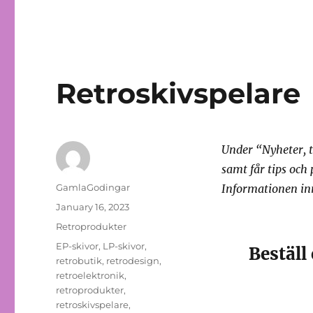
Retroskivspelare
Under “Nyheter, 
samt får tips och
Author
GamlaGodingar
Informationen in
Posted
January 16, 2023
on
Categories
Retroprodukter
Tags
EP-skivor
,
LP-skivor
,
Beställ
retrobutik
,
retrodesign
,
retroelektronik
,
retroprodukter
,
retroskivspelare
,