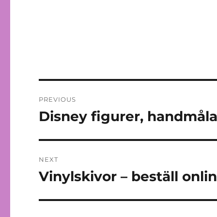
Post
PREVIOUS
navigation
Disney figurer, handmål
Previous
post:
NEXT
Vinylskivor – beställ onli
Next
post: