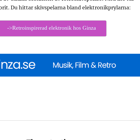
vorit. Du hittar skivspelarna bland elektronikprylarna:
->Retroinspirerad elektronik hos Ginza