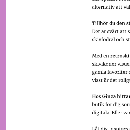
alternativ att väl
Tillhör du den 
Det är svårt att 
skivfodral och s
Med en
retroski
skivikoner visue
gamla favoriter
visst är det roli
Hos Ginza hitta
butik för dig s
digitala. Eller 
Låt dig inspirer