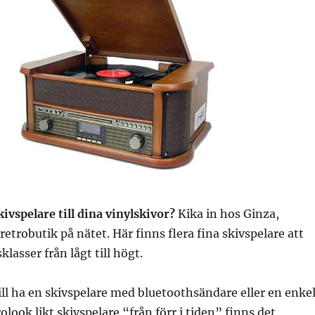
ivspelare till dina vinylskivor?
Kika in hos Ginza,
retrobutik på nätet. Här finns flera fina skivspelare att
sklasser från lågt till högt.
ll ha en skivspelare med bluetoothsändare eller en enke
rolook likt skivspelare “från förr i tiden” finns det