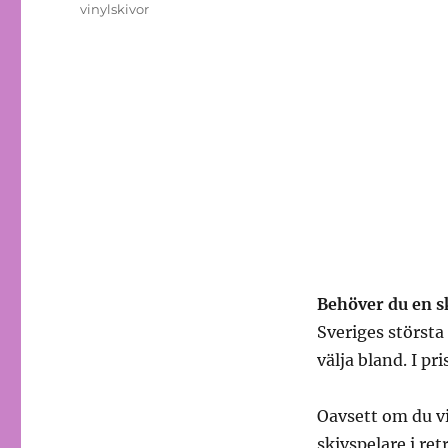
vinylskivor
Behöver du en sk
Sveriges största 
välja bland. I pri
Oavsett om du vi
skivspelare i ret