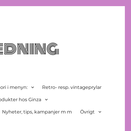
edning
ori i menyn:
Retro- resp. vintageprylar
odukter hos Ginza
Nyheter, tips, kampanjer m m
Övrigt