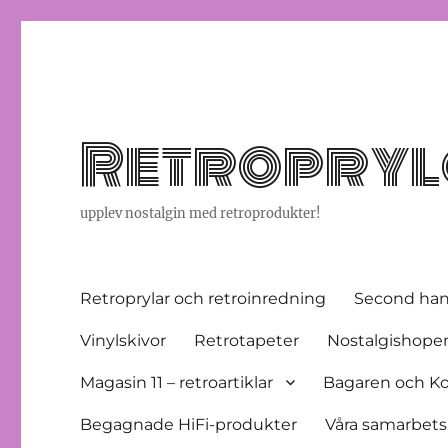
Retropryla
upplev nostalgin med retroprodukter!
Retroprylar och retroinredning
Second han
Vinylskivor
Retrotapeter
Nostalgishopen 
Magasin 11 – retroartiklar
Bagaren och Koc
Begagnade HiFi-produkter
Våra samarbets