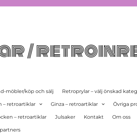
r / retroinr
d-möbler/köp och sälj
Retroprylar – välj önskad kateg
– retroartiklar
Ginza – retroartiklar
Övriga pr
ken – retroartiklar
Julsaker
Kontakt
Om oss
partners