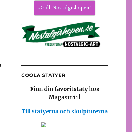
->till Nostalgishopen!
a
COOLA STATYER
Finn din favoritstaty hos
Magasin11!
Till statyerna och skulpturerna