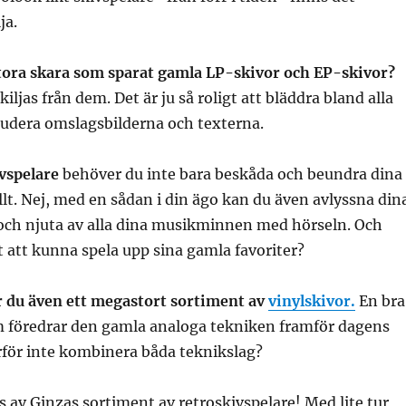
ja.
stora skara som sparat gamla LP-skivor och EP-skivor?
skiljas från dem. Det är ju så roligt att bläddra bland alla
tudera omslagsbilderna och texterna.
vspelare
behöver du inte bara beskåda och beundra dina
llt. Nej, med en sådan i din ägo kan du även avlyssna din
 och njuta av alla dina musikminnen med hörseln. Och
gt att kunna spela upp sina gamla favoriter?
r du även ett megastort sortiment av
vinylskivor.
En bra
om föredrar den gamla analoga tekniken framför dagens
varför inte kombinera båda teknikslag?
as av Ginzas sortiment av retroskivspelare! Med lite tur