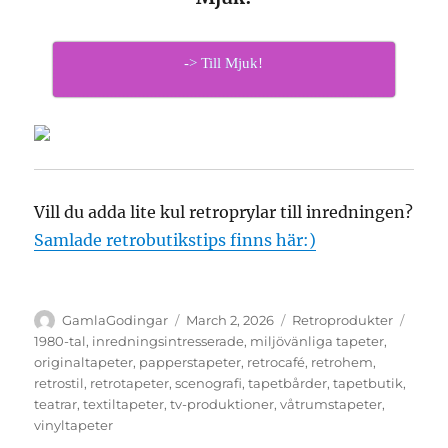
-> Till Mjuk!
Vill du adda lite kul retroprylar till inredningen?
Samlade retrobutikstips finns här:)
Author
GamlaGodingar
Posted
March 2, 2026
Categories
Retroprodukter
Tags
on
1980-tal
,
inredningsintresserade
,
miljövänliga tapeter
,
originaltapeter
,
papperstapeter
,
retrocafé
,
retrohem
,
retrostil
,
retrotapeter
,
scenografi
,
tapetbårder
,
tapetbutik
,
teatrar
,
textiltapeter
,
tv-produktioner
,
våtrumstapeter
,
vinyltapeter