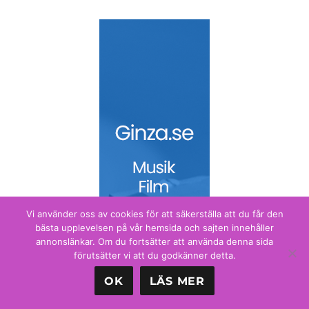
Vi använder oss av cookies för att säkerställa att du får den
bästa upplevelsen på vår hemsida och sajten innehåller
annonslänkar. Om du fortsätter att använda denna sida
förutsätter vi att du godkänner detta.
OK
LÄS MER