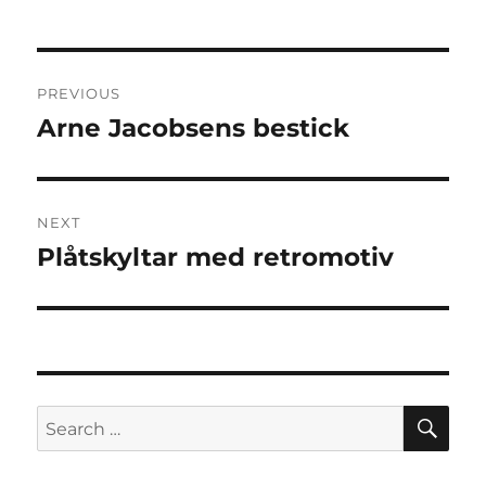
Post
PREVIOUS
navigation
Arne Jacobsens bestick
Previous
post:
NEXT
Plåtskyltar med retromotiv
Next
post:
SE
Search
for: