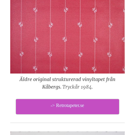
Äldre original strukturerad vinyltapet från
Kåbergs.
Tryckår 1984.
-> Retrotapeter.se