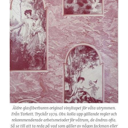
Äldre glasfiberburen original vinyltapet för våta utrymmen.
Från Tarkett. Tryckår 1979. Obs: kolla upp gällande regler och
rekommenderade arbetsmetoder för våtrum, de ändras ofta.
Så se till att ta reda på vad som gäller av någon fackman eller