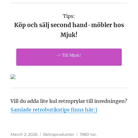
Tips:
Köp och sälj second hand-möbler hos
Mjuk!
-> Till Mjuk!
Vill du adda lite kul retroprylar till inredningen?
Samlade retrobutikstips finns här:)
Posted
March 2, 2026
Categories
Retroprodukter
Tags
1980-tal
,