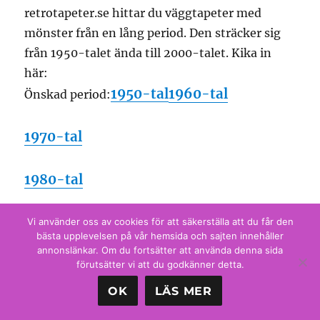
retrotapeter.se hittar du väggtapeter med
mönster från en lång period. Den sträcker sig
från 1950-talet ända till 2000-talet. Kika in
här:
1950-tal
1960-tal
Önskad period:
1970-tal
1980-tal
1990-tal
Vi använder oss av cookies för att säkerställa att du får den
bästa upplevelsen på vår hemsida och sajten innehåller
annonslänkar. Om du fortsätter att använda denna sida
2000-tal
förutsätter vi att du godkänner detta.
OK
LÄS MER
Retrotapeters kunder är allt från