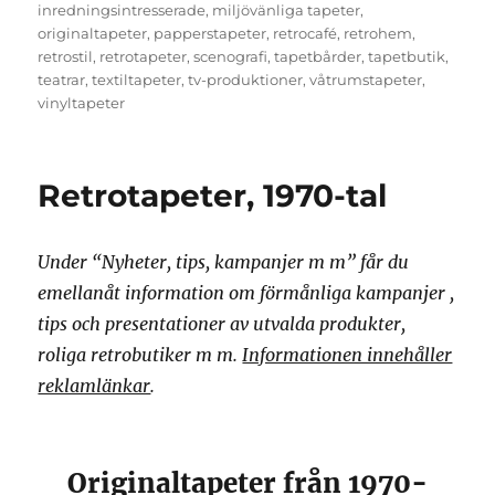
on
inredningsintresserade
,
miljövänliga tapeter
,
originaltapeter
,
papperstapeter
,
retrocafé
,
retrohem
,
retrostil
,
retrotapeter
,
scenografi
,
tapetbårder
,
tapetbutik
,
teatrar
,
textiltapeter
,
tv-produktioner
,
våtrumstapeter
,
vinyltapeter
Retrotapeter, 1970-tal
Under “Nyheter, tips, kampanjer m m” får du
emellanåt information om förmånliga kampanjer ,
tips och presentationer av utvalda produkter,
roliga retrobutiker m m.
Informationen innehåller
reklamlänkar
.
Originaltapeter från 1970-