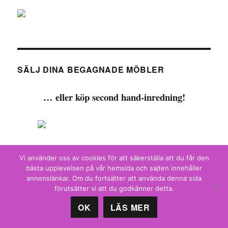
SÄLJ DINA BEGAGNADE MÖBLER
… eller köp second hand-inredning!
Läs mer om hur du går tillväga på Mjuks egen
Vi använder oss av cookies för att säkerställa att du får den
hemsida:
bästa upplevelsen på vår hemsida och sajten innehåller
annonslänkar. Om du fortsätter att använda denna sida
förutsätter vi att du godkänner detta.
-> Till Mjuk!
OK
LÄS MER