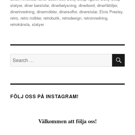
statyer
,
diner barstolar
,
dinerbelysning
,
dinerbord
,
dinerfåtöljer
,
dinerinredning
,
dinermöbler
,
dinersoffor
,
dinerstolar
,
Elvis Presley
,
retro
,
retro möbler
,
retrobutik
,
retrodesign
,
retroinredning
,
retrokänsla
,
statyer
SE
Search
for:
FÖLJ OSS PÅ INSTAGRAM!
Välkommen att följa oss!