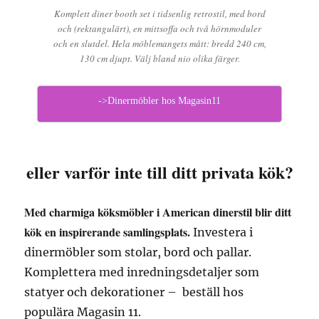
Komplett diner booth set i tidsenlig retrostil, med bord
och (rektangulärt), en mittsoffa och två hörnmoduler
och en slutdel. Hela möblemangets mått: bredd 240 cm,
130 cm djupt. Välj bland nio olika färger.
->Dinermöbler hos Magasin11
eller varför inte till ditt privata kök?
Med charmiga köksmöbler i American dinerstil blir ditt
kök en inspirerande samlingsplats.
Investera i
dinermöbler som stolar, bord och pallar.
Komplettera med inredningsdetaljer som
statyer och dekorationer – beställ hos
populära Magasin 11.