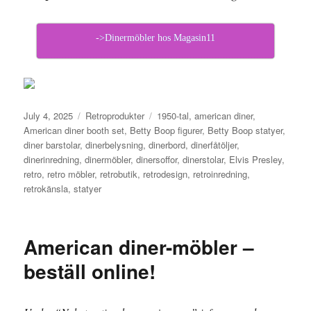
->Dinermöbler hos Magasin11
Posted
July 4, 2025
Categories
Retroprodukter
Tags
1950-tal
,
american diner
,
on
American diner booth set
,
Betty Boop figurer
,
Betty Boop statyer
,
diner barstolar
,
dinerbelysning
,
dinerbord
,
dinerfåtöljer
,
dinerinredning
,
dinermöbler
,
dinersoffor
,
dinerstolar
,
Elvis Presley
,
retro
,
retro möbler
,
retrobutik
,
retrodesign
,
retroinredning
,
retrokänsla
,
statyer
American diner-möbler –
beställ online!