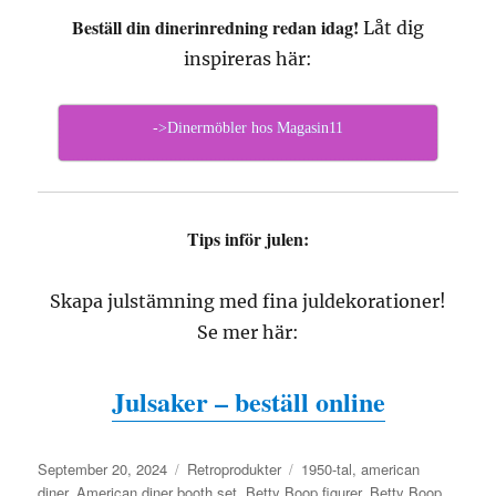
Beställ din dinerinredning redan idag!
Låt dig
inspireras här:
->Dinermöbler hos Magasin11
Tips inför julen:
Skapa julstämning med fina juldekorationer!
Se mer här:
Julsaker – beställ online
Posted
September 20, 2024
Categories
Retroprodukter
Tags
1950-tal
,
american
on
diner
,
American diner booth set
,
Betty Boop figurer
,
Betty Boop