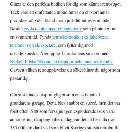
Ginza är den perfekta butiken för dig som känner retrosuget.
Tack vare ett omfattande utbud hittar du ett stort antal
produkter att välja bland inom just ditt intresseområde.
Beställ
coola t-shirts med vintagemotiv
som påminner om
en svunnen tid. Fynda
retroelektronik, t ex jukeboxar,
telefoner och skivspelare
, som fyller dig med
nostalgikänslor. Återupplev barndomens smaker med
Nickel, Friska Fläktar, lakritspipor och annat retrogodis.
Oavsett vilken retroupplevelse du söker hittar du något som
passar dig.
Ginza startades ursprungligen som en skivbutik i
grundarens garage. Detta blev snabbt en succé, men det var
först efter 1988 som försäljningen exploderade tack vare
annonsering i kuponghäften. Idag går det att beställa över
380 000 artiklar i vad som blivit Sveriges största retrobutik.