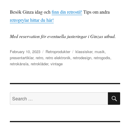
Besök Ginza idag och
finn din retrostil!
Tips om andra
retroprylar hittar du här!
Med reservation för eventuella justeringar i Ginzas utbud.
Posted
February 10, 2023
Categories
Retroprodukter
Tags
klassisker
,
musik
,
on
presentartiklar
,
retro
,
retro elektronik
,
retrodesign
,
retrogodis
,
retrokänsla
,
retrokläder
,
vintage
SE
Search
for: