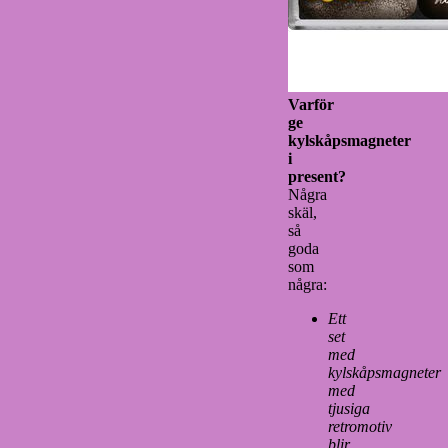
Varför
ge
kylskåpsmagneter
i
present?
Några
skäl,
så
goda
som
några:
Ett
set
med
kylskåpsmagneter
med
tjusiga
retromotiv
blir