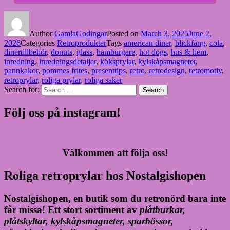
Author
GamlaGodingar
Posted on
March 3, 2025
June 2,
2026
Categories
Retroprodukter
Tags
american diner
,
blickfång
,
cola
,
dinertillbehör
,
donuts
,
glass
,
hamburgare
,
hot dogs
,
hus & hem
,
inredning
,
inredningsdetaljer
,
köksprylar
,
kylskåpsmagneter
,
pannkakor
,
pommes frites
,
presenttips
,
retro
,
retrodesign
,
retromotiv
,
retroprylar
,
roliga prylar
,
roliga saker
Search for:
Search
Följ oss på instagram!
Välkommen att följa oss!
Roliga retroprylar hos Nostalgishopen
Nostalgishopen, en butik som du retronörd bara inte
får missa! Ett stort sortiment av
plåtburkar,
plåtskyltar, kylskåpsmagneter, sparbössor,