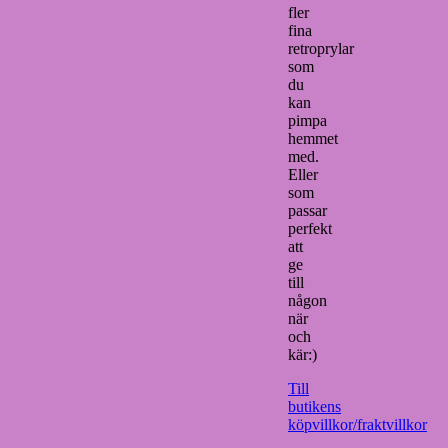
fler
fina
retroprylar
som
du
kan
pimpa
hemmet
med.
Eller
som
passar
perfekt
att
ge
till
någon
när
och
kär:)
Till
butikens
köpvillkor/fraktvillkor