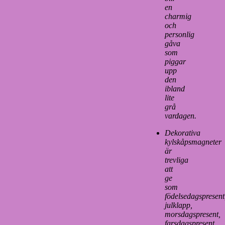
en
charmig
och
personlig
gåva
som
piggar
upp
den
ibland
lite
grå
vardagen.
Dekorativa
kylskåpsmagneter
är
trevliga
att
ge
som
födelsedagspresent
julklapp,
morsdagspresent,
farsdagspresent….