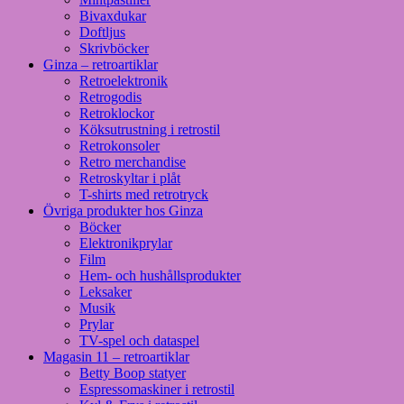
Bivaxdukar
Doftljus
Skrivböcker
Ginza – retroartiklar
Retroelektronik
Retrogodis
Retroklockor
Köksutrustning i retrostil
Retrokonsoler
Retro merchandise
Retroskyltar i plåt
T-shirts med retrotryck
Övriga produkter hos Ginza
Böcker
Elektronikprylar
Film
Hem- och hushållsprodukter
Leksaker
Musik
Prylar
TV-spel och dataspel
Magasin 11 – retroartiklar
Betty Boop statyer
Espressomaskiner i retrostil