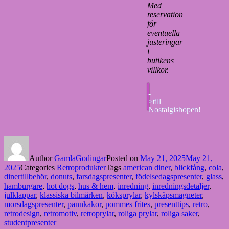
Med
reservation
för
eventuella
justeringar
i
butikens
villkor.
-
>till
Nostalgishopen!
Author
GamlaGodingar
Posted on
May 21, 2025
May 21,
2025
Categories
Retroprodukter
Tags
american diner
,
blickfång
,
cola
,
dinertillbehör
,
donuts
,
farsdagspresenter
,
födelsedagspresenter
,
glass
,
hamburgare
,
hot dogs
,
hus & hem
,
inredning
,
inredningsdetaljer
,
julklappar
,
klassiska bilmärken
,
köksprylar
,
kylskåpsmagneter
,
morsdagspresenter
,
pannkakor
,
pommes frites
,
presenttips
,
retro
,
retrodesign
,
retromotiv
,
retroprylar
,
roliga prylar
,
roliga saker
,
studentpresenter