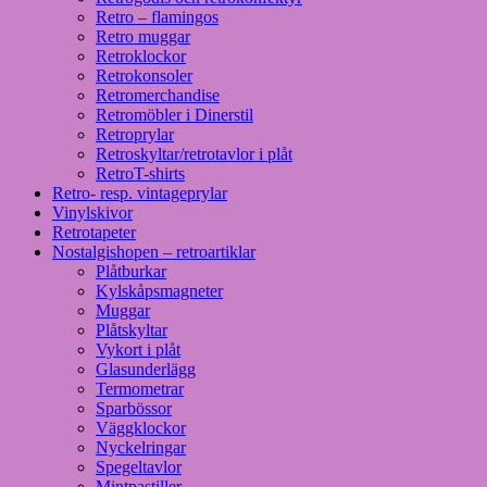
Retro – flamingos
Retro muggar
Retroklockor
Retrokonsoler
Retromerchandise
Retromöbler i Dinerstil
Retroprylar
Retroskyltar/retrotavlor i plåt
RetroT-shirts
Retro- resp. vintageprylar
Vinylskivor
Retrotapeter
Nostalgishopen – retroartiklar
Plåtburkar
Kylskåpsmagneter
Muggar
Plåtskyltar
Vykort i plåt
Glasunderlägg
Termometrar
Sparbössor
Väggklockor
Nyckelringar
Spegeltavlor
Mintpastiller