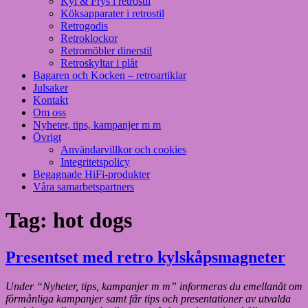
Kyl & Frys i retrostil
Köksapparater i retrostil
Retrogodis
Retroklockor
Retromöbler dinerstil
Retroskyltar i plåt
Bagaren och Kocken – retroartiklar
Julsaker
Kontakt
Om oss
Nyheter, tips, kampanjer m m
Övrigt
Användarvillkor och cookies
Integritetspolicy
Begagnade HiFi-produkter
Våra samarbetspartners
Tag:
hot dogs
Presentset med retro kylskåpsmagneter
Under “Nyheter, tips, kampanjer m m” informeras du emellanåt om
förmånliga kampanjer samt får tips och presentationer av utvalda