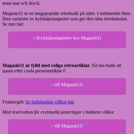
tema mat och dryck.
Magasin11 är en megapopulär retrobutik på nätet. I sortimentet finns
flera varianter av kylskåpsmagneter som ger den rätta retrokänslan.
Se mer här:
->Kylskåpsmagneter hos Magasin11
Magasin11 är fylld med roliga retroartiklar
. En bra butik att
spana efter coola presentartiklar i!
->till Magasin11!
Fraktavgift:
Se fullständiga villkor här
.
Med reservation för eventuella justeringar i butikens villkor.
->till Magasin11!