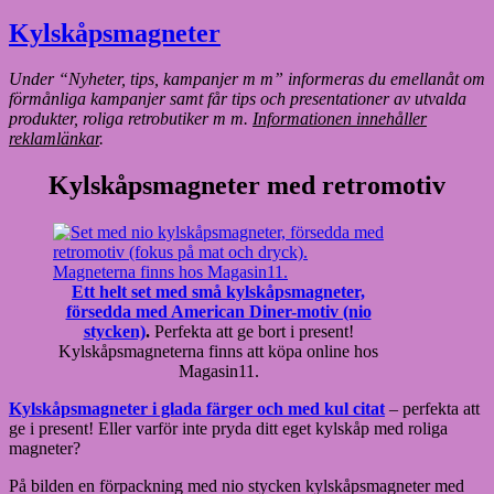
Kylskåpsmagneter
Under “Nyheter, tips, kampanjer m m” informeras du emellanåt om
förmånliga kampanjer samt får tips och presentationer av utvalda
produkter, roliga retrobutiker m m.
Informationen innehåller
reklamlänkar
.
Kylskåpsmagneter med retromotiv
Ett helt set med små kylskåpsmagneter,
försedda med American Diner-motiv (nio
stycken)
.
Perfekta att ge bort i present!
Kylskåpsmagneterna finns att köpa online hos
Magasin11.
Kylskåpsmagneter i glada färger och med kul citat
– perfekta att
ge i present! Eller varför inte pryda ditt eget kylskåp med roliga
magneter?
På bilden en förpackning med nio stycken kylskåpsmagneter med