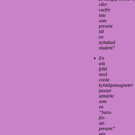
eller
varför
inte
som
present
till
en
nybakad
student?
En
ask
fylld
med
coola
kylskåpsmagneter
passar
utmärkt
som
en
“bara-
för-
att-
present”
när