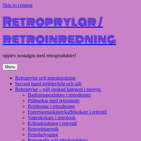
Skip to content
Retroprylar /
retroinredning
upplev nostalgin med retroprodukter!
Menu
Retroprylar och retroinredning
Second hand-möbler/köp och sälj
Retroprylar – välj önskad kategori i menyn:
Badrumsprodukter i retrodesign
Plåtburkar med retromotiv
Brödrostar i retrodesign
Espressomaskiner/kaffekokare i retrostil
Vattenkokare i retrolook
Köksutrustning i retrostil
Retroelektronik
Retrobelysning
Retrogodis och retrokonfektyr