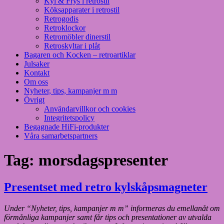
Kyl & Frys i retrostil
Köksapparater i retrostil
Retrogodis
Retroklockor
Retromöbler dinerstil
Retroskyltar i plåt
Bagaren och Kocken – retroartiklar
Julsaker
Kontakt
Om oss
Nyheter, tips, kampanjer m m
Övrigt
Användarvillkor och cookies
Integritetspolicy
Begagnade HiFi-produkter
Våra samarbetspartners
Tag:
morsdagspresenter
Presentset med retro kylskåpsmagneter
Under “Nyheter, tips, kampanjer m m” informeras du emellanåt om
förmånliga kampanjer samt får tips och presentationer av utvalda