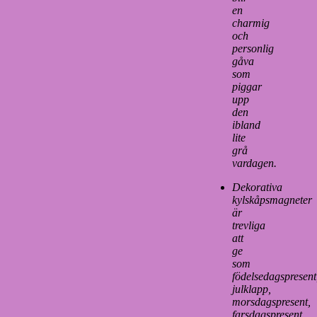
en
charmig
och
personlig
gåva
som
piggar
upp
den
ibland
lite
grå
vardagen.
Dekorativa
kylskåpsmagneter
är
trevliga
att
ge
som
födelsedagspresent
julklapp,
morsdagspresent,
farsdagspresent….