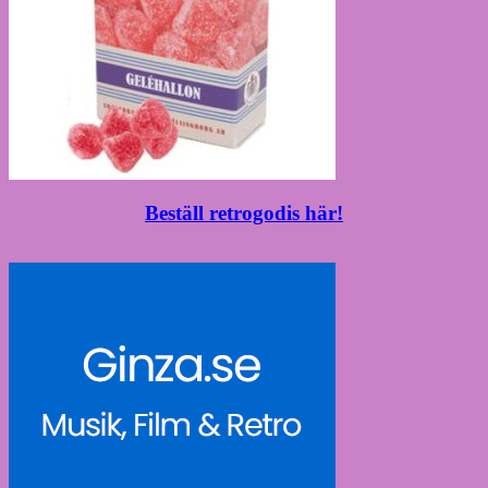
Beställ retrogodis här!