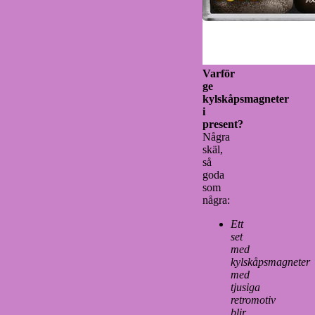
Varför
ge
kylskåpsmagneter
i
present?
Några
skäl,
så
goda
som
några:
Ett
set
med
kylskåpsmagneter
med
tjusiga
retromotiv
blir