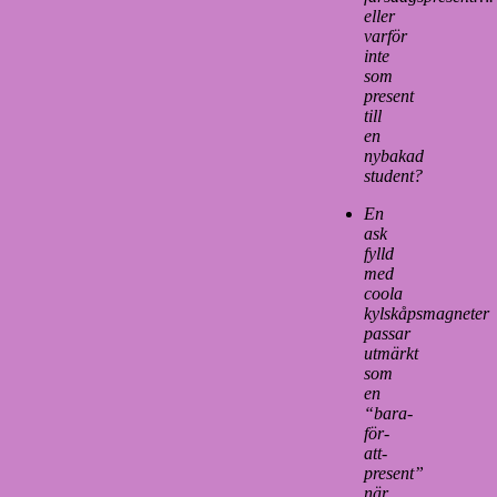
eller
varför
inte
som
present
till
en
nybakad
student?
En
ask
fylld
med
coola
kylskåpsmagneter
passar
utmärkt
som
en
“bara-
för-
att-
present”
när