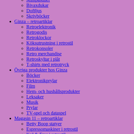
Bivaxdukar
Doftljus
Skrivböcker
Ginza – retroartiklar
Retroelektronik
Retrogodis
Retroklockor
Köksutrustning i retrostil
Retrokonsoler
Retro merchandise
Retroskyltar i plåt
T-shirts med retrotryck
Övriga produkter hos Ginza
Böcker
Elektronikprylar
Film
Hem- och hushållsprodukter
Leksaker
Musik
Prylar
TV-spel och dataspel
Magasin 11 – retroartiklar
Betty Boop statyer
Espressomaskiner i retrostil