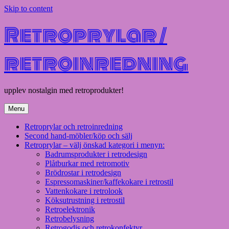
Skip to content
Retroprylar /
retroinredning
upplev nostalgin med retroprodukter!
Menu
Retroprylar och retroinredning
Second hand-möbler/köp och sälj
Retroprylar – välj önskad kategori i menyn:
Badrumsprodukter i retrodesign
Plåtburkar med retromotiv
Brödrostar i retrodesign
Espressomaskiner/kaffekokare i retrostil
Vattenkokare i retrolook
Köksutrustning i retrostil
Retroelektronik
Retrobelysning
Retrogodis och retrokonfektyr