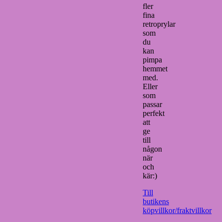
fler
fina
retroprylar
som
du
kan
pimpa
hemmet
med.
Eller
som
passar
perfekt
att
ge
till
någon
när
och
kär:)
Till
butikens
köpvillkor/fraktvillkor