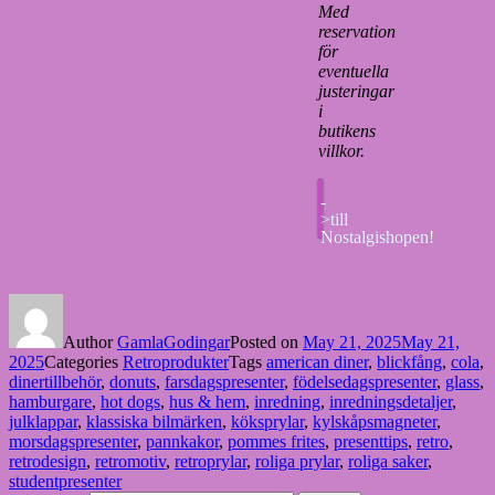
Med
reservation
för
eventuella
justeringar
i
butikens
villkor.
-
>till
Nostalgishopen!
Author
GamlaGodingar
Posted on
May 21, 2025
May 21,
2025
Categories
Retroprodukter
Tags
american diner
,
blickfång
,
cola
,
dinertillbehör
,
donuts
,
farsdagspresenter
,
födelsedagspresenter
,
glass
,
hamburgare
,
hot dogs
,
hus & hem
,
inredning
,
inredningsdetaljer
,
julklappar
,
klassiska bilmärken
,
köksprylar
,
kylskåpsmagneter
,
morsdagspresenter
,
pannkakor
,
pommes frites
,
presenttips
,
retro
,
retrodesign
,
retromotiv
,
retroprylar
,
roliga prylar
,
roliga saker
,
studentpresenter